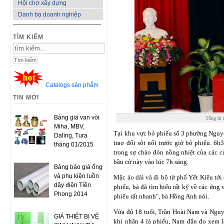
Hội chợ xây dựng
Danh bạ doanh nghiệp
--------------------------------------------
TÌM KIẾM
Catalogs sản phẩm
TIN MỚI
Bảng giá van vòi
Tổng bí 
Miha, MBV,
Tại khu vực bỏ phiếu số 3 phường Nguyễn
Daling, Tura
trao đổi sôi nổi trước giờ bỏ phiếu. 6
tháng 01/2015
trong sự chào đón nồng nhiệt của các cử
bầu cử này vào lúc 7h sáng.
Bảng báo giá ống
và phụ kiện luồn
Mặc áo dài và đi bộ từ phố Yết Kiêu tới
dây điện Tiền
phiếu, bà đã tìm hiểu rất kỹ về các ứng 
Phong 2014
phiếu rất nhanh", bà Hồng Anh nói.
Vừa đủ 18 tuổi, Trần Hoài Nam và Nguy
GIÁ THIẾT BỊ VỆ
khi nhận 4 lá phiếu, Nam đắn đo xem lạ