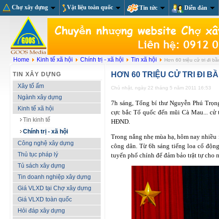
Chợ xây dựng
Vật liệu toàn quốc
Tin tức
Diễn đàn
Home
Kinh tế xã hội
Chính trị - xã hội
Tin xã hội
Hơn 60 triệu cử tri đi b
HƠN 60 TRIỆU CỬ TRI ĐI B
TIN XÂY DỰNG
Xây tổ ấm
Chủ nhật, ngày 22 tháng 5 năm 2011 16:53
Ngành xây dựng
7h sáng, Tổng bí thư Nguyễn Phú Trọn
Kinh tế xã hội
cực bắc Tổ quốc đến mũi Cà Mau... cử t
Tin kinh tế
HĐND.
Chính trị - xã hội
Trong nắng nhẹ mùa hạ, hôm nay nhiều n
Công nghệ xây dựng
công dân. Từ 6h sáng tiếng loa cổ động
Thủ tục pháp lý
tuyến phố chính để đảm bảo trật tự cho 
Tủ sách xây dựng
Tin doanh nghiệp xây dựng
Giá VLXD tại Chợ xây dựng
Giá VLXD toàn quốc
Hỏi đáp xây dựng