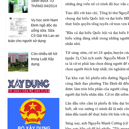
SINH INAX TỪ
những ứng viên trẻ có trình độ học vấn 
THÁNG 04/2014
Trao đổi với báo chí, Tổng bí thư Nguyễ
chung đại biểu Quốc hội và đại biểu HĐ
Vụ học sinh Nam
thực hiện quyền tổng tuyển cử trọn vẹn 
Định ngộ độc do
uống sữa: Sữa
"Bầu cả đại biểu Quốc hội và đại biểu H
Cô Gái Hà Lan an
biểu xứng đáng nhất trong những người
toàn cho người sử dụng
nhắn nhủ.
Từ sáng sớm, cử tri 24 quận, huyện c
Còn nhiều kẽ hở
(quận 3), Chủ tịch nước Nguyễn Minh Tr
trong Luật Xây
ta là cử tri phải lựa chọn đúng người để
dựng
chọn người thích hợp nhất, tín nghiệm nh
Tại khu vực bỏ phiếu trên đường Nguy
cùng lãnh đạo phường Tân Định đã đến t
được làm tròn bổn phận của người công 
người đại biểu nhân dân. Cử tri đặt niềm 
Lần đầu tiên cầm lá phiếu đi bầu đại b
biết, rất vui sướng vì mình đã là một c
dám đấu tranh để thực hiện lời hứa với n
Sáng nay, anh Nguyễn Mạnh Cường (cử tr
khu vực bầu cử để bỏ phiếu. "Tôi mong 