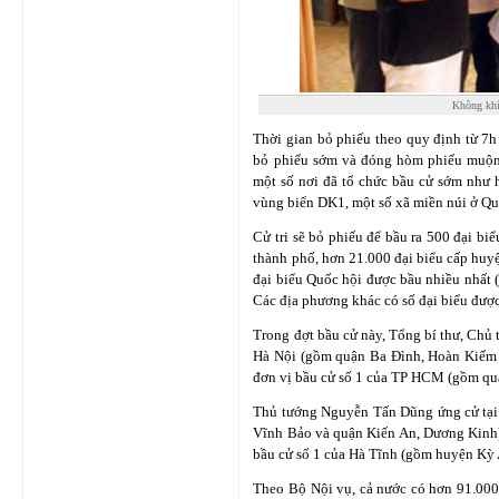
Không khí
Thời gian bỏ phiếu theo quy định từ 7h 
bỏ phiếu sớm và đóng hòm phiếu muộn
một số nơi đã tổ chức bầu cử sớm như
vùng biển DK1, một số xã miền núi ở Q
Cử tri sẽ bỏ phiếu để bầu ra 500 đại bi
thành phố, hơn 21.000 đại biểu cấp huy
đại biểu Quốc hội được bầu nhiều nhất (
Các địa phương khác có số đại biểu được
Trong đợt bầu cử này, Tổng bí thư, Chủ 
Hà Nội (gồm quận Ba Đình, Hoàn Kiếm 
đơn vị bầu cử số 1 của TP HCM (gồm quận
Thủ tướng Nguyễn Tấn Dũng ứng cử tại 
Vĩnh Bảo và quận Kiến An, Dương Kinh)
bầu cử số 1 của Hà Tĩnh (gồm huyện Kỳ
Theo Bộ Nội vụ, cả nước có hơn 91.000 