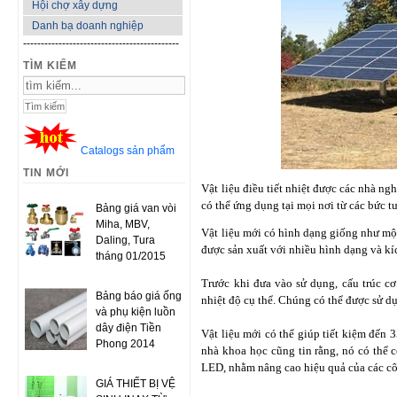
Hội chợ xây dựng
Danh bạ doanh nghiệp
--------------------------------------------
TÌM KIẾM
Catalogs sản phẩm
TIN MỚI
Vật liệu điều tiết nhiệt được các nhà n
có thể ứng dụng tại mọi nơi từ các bức t
Bảng giá van vòi
Miha, MBV,
Vật liệu mới có hình dạng giống như một
Daling, Tura
được sản xuất với nhiều hình dạng và kí
tháng 01/2015
Trước khi đưa vào sử dụng, cấu trúc cơ
Bảng báo giá ống
nhiệt độ cụ thể. Chúng có thể được sử d
và phụ kiện luồn
dây điện Tiền
Vật liệu mới có thể giúp tiết kiệm đến
Phong 2014
nhà khoa học cũng tin rằng, nó có thể 
LED, nhằm nâng cao hiệu quả của các cô
GIÁ THIẾT BỊ VỆ