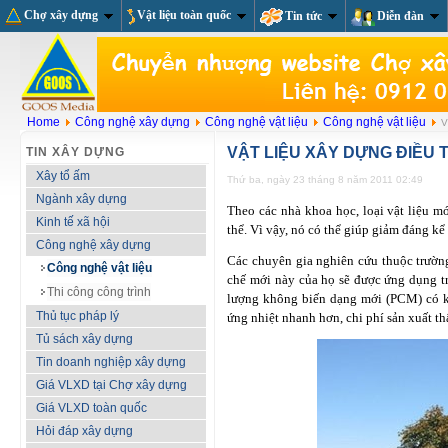
Chợ xây dựng
Vật liệu toàn quốc
Tin tức
Diễn đàn
Home
Công nghệ xây dựng
Công nghệ vật liệu
Công nghệ vật liệu
Vậ
VẬT LIỆU XÂY DỰNG ĐIỀU T
TIN XÂY DỰNG
Xây tổ ấm
Thứ ba, ngày 23 tháng 8 năm 2011 02:49
Ngành xây dựng
Theo các nhà khoa học, loại vật liệu m
Kinh tế xã hội
thể. Vì vậy, nó có thể giúp giảm đáng kể
Công nghệ xây dựng
Các chuyên gia nghiên cứu thuộc trườ
Công nghệ vật liệu
chế mới này của họ sẽ được ứng dụng tro
Thi công công trình
lượng không biến dạng mới (PCM) có k
Thủ tục pháp lý
ứng nhiệt nhanh hơn, chi phí sản xuất th
Tủ sách xây dựng
Tin doanh nghiệp xây dựng
Giá VLXD tại Chợ xây dựng
Giá VLXD toàn quốc
Hỏi đáp xây dựng