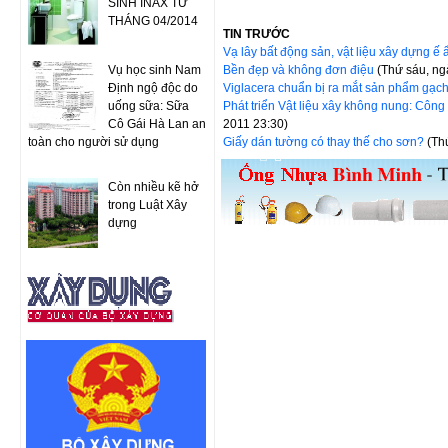
SINH INAX TỪ
THÁNG 04/2014
TIN TRƯỚC
Vạ lây bất động sản, vật liệu xây dựng ế
Vụ học sinh Nam
Bền đẹp và không đơn điệu
(Thứ sáu, ng
Định ngộ độc do
Viglacera chuẩn bị ra mắt sản phẩm gạc
uống sữa: Sữa
Phát triển Vật liệu xây không nung: Côn
Cô Gái Hà Lan an
2011 23:30)
toàn cho người sử dụng
Giấy dán tường có thay thế cho sơn?
(Th
Còn nhiều kẽ hở
trong Luật Xây
dựng