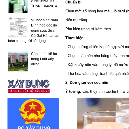
SINH INAX TỪ
Chuẩn bị:
THÁNG 04/2014
Chọn một số bông hoa màu đỏ tươi (h
Nến trụ trắng
Vụ học sinh Nam
Định ngộ độc do
Phụ kiện trang trí kèm theo
uống sữa: Sữa
Cô Gái Hà Lan an
Thực hiện:
toàn cho người sử dụng
- Chọn những chiếc ly phù hợp với m
Còn nhiều kẽ hở
- Chọn chân nến nhỏ bằng thủy tinh m
trong Luật Xây
dựng
- Đặt 5 cây nến vào trong ly, đổ nước
- Thả hoa vào cùng, tránh để quá nhiề
2. Đơn giản với cốc nến
Ý tưởng:
Cốc thủy tinh tạo hình trái t