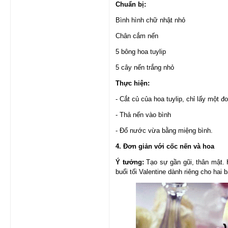
Chuẩn bị:
Bình hình chữ nhật nhỏ
Chân cắm nến
5 bông hoa tuylip
5 cây nến trắng nhỏ
Thực hiện:
- Cắt củ của hoa tuylip, chỉ lấy một đ
- Thả nến vào bình
- Đổ nước vừa bằng miệng bình.
4. Đơn giản với cốc nến và hoa
Ý tưởng:
Tạo sự gần gũi, thân mật. H
buổi tối Valentine dành riêng cho hai 