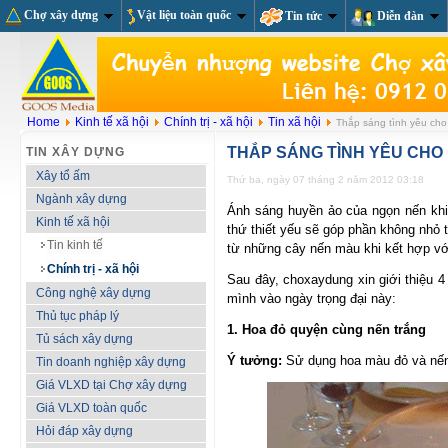
Chợ xây dựng
Vật liệu toàn quốc
Tin tức
Diễn đàn
Home
Kinh tế xã hội
Chính trị - xã hội
Tin xã hội
Thắp sáng tình yêu cho
THẮP SÁNG TÌNH YÊU CHO
TIN XÂY DỰNG
Xây tổ ấm
Thứ ba, ngày 07 tháng 2 năm 2012 03:18
Ngành xây dựng
Ánh sáng huyền ảo của ngọn nến khiế
Kinh tế xã hội
thứ thiết yếu sẽ góp phần không nhỏ t
Tin kinh tế
từ những cây nến màu khi kết hợp v
Chính trị - xã hội
Sau đây, choxaydung xin giới thiệu 4
Công nghệ xây dựng
mình vào ngày trọng đại này:
Thủ tục pháp lý
1. Hoa đỏ quyện cùng nến trắng
Tủ sách xây dựng
Ý tưởng:
Sử dụng hoa màu đỏ và nến 
Tin doanh nghiệp xây dựng
Giá VLXD tại Chợ xây dựng
Giá VLXD toàn quốc
Hỏi đáp xây dựng