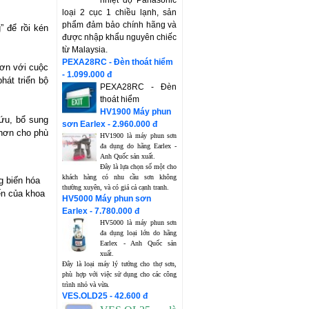
nhiệt độ Panasonic
loại 2 cục 1 chiều lạnh, sản
phẩm đảm bảo chính hãng và
” để rồi kén
được nhập khẩu nguyên chiếc
từ Malaysia.
PEXA28RC - Đèn thoát hiểm
hơn với cuộc
- 1.099.000 đ
hát triển bộ
PEXA28RC - Đèn
thoát hiểm
HV1900 Máy phun
cứu, bổ sung
sơn Earlex - 2.960.000 đ
 hơn cho phù
HV1900 là máy phun sơn
đa dụng do hãng Earlex -
Anh Quốc sản xuất.
Đây là lựa chọn số một cho
khách hàng có nhu cầu sơn không
g biến hóa
thường xuyên, và có giá cả cạnh tranh.
iến của khoa
HV5000 Máy phun sơn
Earlex - 7.780.000 đ
HV5000 là máy phun sơn
đa dụng loại lớn do hãng
Earlex - Anh Quốc sản
xuất.
Đây là loại máy lý tưởng cho thợ sơn,
phù hợp với việc sử dụng cho các công
trình nhỏ và vừa.
VES.OLD25 - 42.600 đ