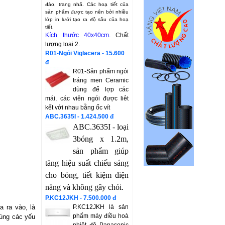
đáo, trang nhã. Các hoạ tiết của
sản phẩm được tạo nên bởi nhiều
lớp in lưới tạo ra độ sâu của hoạ
tiết.
Kích thước 40x40cm.
Chất
lượng loại 2.
R01-Ngói Viglacera - 15.600
đ
R01-Sản phẩm ngói
tráng men Ceramic
dùng để lợp các
mái, các viên ngói được liêt
kết với nhau bằng ốc vít
ABC.3635I - 1.424.500 đ
ABC.3635I - loại
3bóng x 1.2m,
sản phẩm giúp
tăng hiệu suất chiếu sáng
cho bóng, tiết kiệm điện
năng và không gây chói.
P.KC12JKH - 7.500.000 đ
a ra vào, là
P.KC12JKH là sản
phẩm máy điều hoà
dùng các yếu