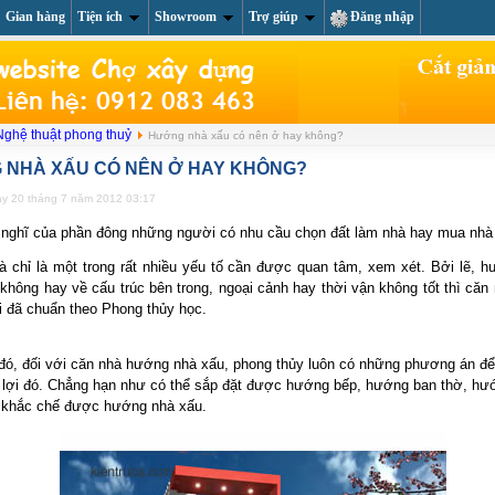
Gian hàng
Tiện ích
Showroom
Trợ giúp
Đăng nhập
About us
Li
Nghệ thuật phong thuỷ
Hướng nhà xấu có nên ở hay không?
 NHÀ XẤU CÓ NÊN Ở HAY KHÔNG?
ày 20 tháng 7 năm 2012 03:17
 nghĩ của phần đông những người có nhu cầu chọn đất làm nhà hay mua nhà
 chỉ là một trong rất nhiều yếu tố cần được quan tâm, xem xét. Bởi lẽ, 
không hay về cấu trúc bên trong, ngoại cảnh hay thời vận không tốt thì căn
i đã chuẩn theo Phong thủy học.
đó, đối với căn nhà hướng nhà xấu, phong thủy luôn có những phương án để 
 lợi đó. Chẳng hạn như có thể sắp đặt được hướng bếp, hướng ban thờ, h
ẽ khắc chế được hướng nhà xấu.