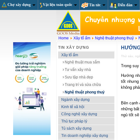
Chợ xây dựng
Vật liệu toàn quốc
Tin tức
Diễn đàn
Home
Xây tổ ấm
Nghệ thuật phong thuỷ
HƯỚNG
TIN XÂY DỰNG
Xây tổ ấm
Thứ sáu, ng
Nghệ thuật mua sắm
Trong suy
Tư vấn xây nhà
Hướng nhà
Sưu tập nhà đẹp
tốt nhưng 
Trang trí và sửa chữa
không phả
Nghệ thuật phong thuỷ
Ngành xây dựng
Bên cạnh 
Kinh tế xã hội
những bất
Công nghệ xây dựng
ngủ tốt s
Thủ tục pháp lý
Tủ sách xây dựng
Tin doanh nghiệp xây dựng