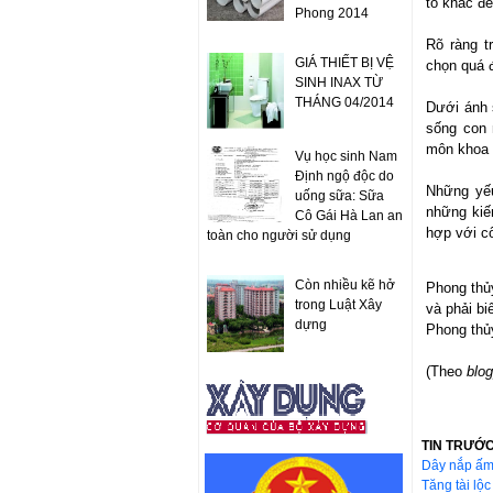
tố khác để
Phong 2014
Rõ ràng t
GIÁ THIẾT BỊ VỆ
chọn quá 
SINH INAX TỪ
THÁNG 04/2014
Dưới ánh 
sống con 
môn khoa 
Vụ học sinh Nam
Định ngộ độc do
Những yếu
uống sữa: Sữa
những kiế
Cô Gái Hà Lan an
hợp với cô
toàn cho người sử dụng
Còn nhiều kẽ hở
Phong thủ
trong Luật Xây
và phải bi
dựng
Phong thủy
(Theo
blo
TIN TRƯỚ
Dây nắp ấm
Tăng tài lộ