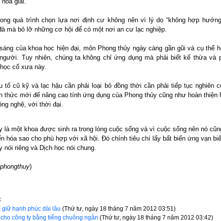
 hóa giải.
rong quá trình chọn lựa nơi định cư không nên vì lý do “không hợp hướng
đà mà bỏ lỡ những cơ hội để có một nơi an cư lạc nghiệp.
sáng của khoa học hiện đại, môn Phong thủy ngày càng gần gũi và cụ thể 
người. Tuy nhiên, chúng ta không chỉ ứng dụng mà phải biết kế thừa và p
học cổ xưa này.
 tố cũ kỹ và lạc hậu cần phải loại bỏ đồng thời cần phải tiếp tục nghiên 
n thức mới để nâng cao tính ứng dụng của Phong thủy cũng như hoàn thiện
ng nghệ, với thời đại.
y là một khoa được sinh ra trong lòng cuộc sống và vì cuộc sống nên nó cũn
ến hóa sao cho phù hợp với xã hội. Đó chính tiêu chí lấy bất biến ứng vạn b
 nói riêng và Dịch học nói chung.
gphongthuy
)
C
 giữ hạnh phúc dài lâu
(Thứ tư, ngày 18 tháng 7 năm 2012 03:51)
c cho công ty bằng tiếng chuông ngân
(Thứ tư, ngày 18 tháng 7 năm 2012 03:42)