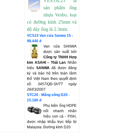
VES.OL25 là
sản phẩm ống
nhựa Vesbo, loại
có đường kính 25mm và
độ dày ống là 2.3mm.
VCS15 Van cửa Sanwa 15 -
98.440 đ
Van cửa SANWA
được sản xuất bởi
Công ty TNHH Hợp
kim ASAHI – Thái Lan
. Nhãn
hiệu
SANWA
đã được đăng
ký và bảo hộ trên toàn lãnh
thổ Việt Nam theo quyết định
số:
3457/QĐ-SHTT
ngày
26/03/2007.
STC20 - Măng sông D20 -
15.180 đ
Phụ kiện ống HDPE
nối nhanh nhãn
hiệu con cá - FISH,
được nhập khẩu trực tiếp từ
Malaysia. Đường kính D20