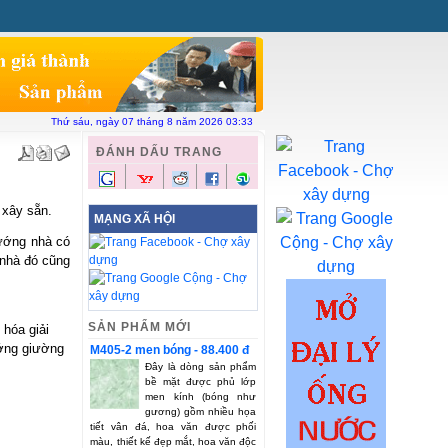
ên hệ
Chợ xây dựng
Vật liệu toàn quốc
Thứ sáu, ngày 07 tháng 8 năm 2026 03:33
ĐÁNH DẤU TRANG
 xây sẵn.
MẠNG XÃ HỘI
hướng nhà có
 nhà đó cũng
SẢN PHẨM MỚI
hóa giải
ướng giường
M405-2 men bóng - 88.400 đ
Đây là dòng sản phẩm
bề mặt được phủ lớp
men kính (bóng như
gương) gồm nhiều họa
tiết vân đá, hoa văn được phối
màu, thiết kế đẹp mắt, hoa văn độc