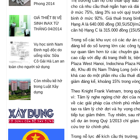
Thị trường căn hộ cho thuê quý đầu
Phong 2014
cho cả nhu cầu thuê ngắn hạn và dài
ở mức 75%, tăng 3% so với quý trước
GIÁ THIẾT BỊ VỆ
bình ở mức 92%. Giá thuê trung bình
SINH INAX TỪ
Hạng A là 640.000 đồng (30,5USD)/m2
THÁNG 04/2014
căn hộ Hạng C là 315.000 đồng (15U
Trong số các khu vực có các dự án că
Vụ học sinh Nam
đáng kể do số lượng lớn các công t
Định ngộ độc do
sự quan tâm hơn từ các chuyên gia 
uống sữa: Sữa
cao cấp với đầy đủ trang thiết bị, t
Cô Gái Hà Lan an
Plaza West Hanoi, Indochina Plaza H
toàn cho người sử dụng
đó, Khu đô thị Nam Thăng Long (với c
khá cao do một phần nhu cầu thuê đã
Còn nhiều kẽ hở
giảm đáng kể, khoảng 15% trong vò
trong Luật Xây
Theo Knight Frank Vietnam, trong qu
dựng
vì: Tâm lý nghe ngóng chờ đợi của ng
về các giải pháp của chính phủ nhằm
tạo ra tâm lý chờ đợi và hy vọng ch
tiếp tục giảm thêm. Tuy nhiên, sau 
số dự án trong Quý 1/2013 chỉ giảm
cứu trợ từ chính phủ.
Trong nỗ lực để kích cầu thị trường