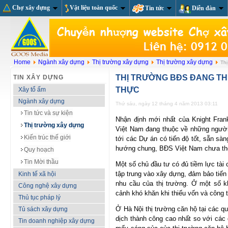
Chợ xây dựng
Vật liệu toàn quốc
Tin tức
Diễn đàn
Home
Ngành xây dựng
Thị trường xây dựng
Thị trường xây dựng
Thị
THỊ TRƯỜNG BĐS ĐANG T
TIN XÂY DỰNG
THỰC
Xây tổ ấm
Ngành xây dựng
Thứ sáu, ngày 12 tháng 4 năm 2013 03:11
Tin tức và sự kiện
Nhận định mới nhất của Knight Fran
Thị trường xây dựng
Việt Nam đang thuộc về những ngườ
Kiến trúc thế giới
tới các Dự án có tiến độ tốt, sẵn sàng
hướng chung, BĐS Việt Nam chưa thể 
Quy hoạch
Tin Mời thầu
Một số chủ đầu tư có đủ tiềm lực tài
tập trung vào xây dựng, đảm bảo tiế
Kinh tế xã hội
nhu cầu của thị trường. Ở một số 
Công nghệ xây dựng
cảnh khó khăn khi thiếu vốn và công t
Thủ tục pháp lý
Ở Hà Nội thị trường căn hộ tại các qu
Tủ sách xây dựng
dịch thành công cao nhất so với các
Tin doanh nghiệp xây dựng