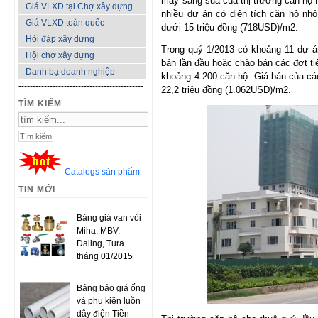
mấy sáng sủa của thị trường căn hộ 
Giá VLXD tại Chợ xây dựng
nhiều dự án có diện tích căn hộ nhỏ
Giá VLXD toàn quốc
dưới 15 triệu đồng (718USD)/m2.
Hỏi đáp xây dựng
Trong quý 1/2013 có khoảng 11 dự á
Hội chợ xây dựng
bán lần đầu hoặc chào bán các đợt ti
Danh bạ doanh nghiệp
khoảng 4.200 căn hộ. Giá bán của cá
--------------------------------------------
22,2 triệu đồng (1.062USD)/m2.
TÌM KIẾM
Catalogs sản phẩm
TIN MỚI
Bảng giá van vòi
Miha, MBV,
Daling, Tura
tháng 01/2015
Bảng báo giá ống
và phụ kiện luồn
dây điện Tiền