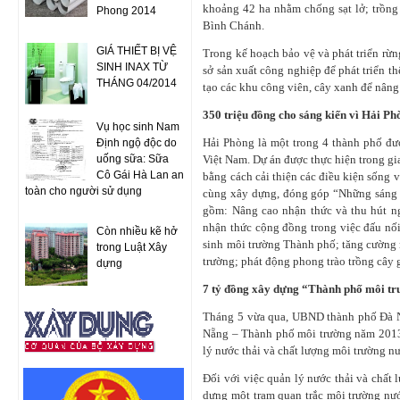
khoảng 42 ha nhằm chống sạt lở; trồn
Phong 2014
Bình Chánh.
GIÁ THIẾT BỊ VỆ
Trong kế hoạch bảo vệ và phát triển rừ
SINH INAX TỪ
sở sản xuất công nghiệp để phát triển t
THÁNG 04/2014
tạo các khu công viên, cây xanh để nân
350 triệu đồng cho sáng kiến vì Hải P
Vụ học sinh Nam
Hải Phòng là một trong 4 thành phố đư
Định ngộ độc do
uống sữa: Sữa
Việt Nam. Dự án được thực hiện trong gi
Cô Gái Hà Lan an
bằng cách cải thiện các điều kiện sống 
toàn cho người sử dụng
cùng xây dựng, đóng góp “Những sáng k
gồm: Nâng cao nhận thức và thu hút ng
nhận thức cộng đồng trong việc đấu nối
Còn nhiều kẽ hở
sinh môi trường Thành phố; tăng cường n
trong Luật Xây
trường; phát động phong trào trồng cây 
dựng
7 tỷ đồng xây dựng “Thành phố môi t
Tháng 5 vừa qua, UBND thành phố Đà N
Nẵng – Thành phố môi trường năm 2013”.
lý nước thải và chất lượng môi trường nư
Đối với việc quản lý nước thải và chất
dựng một trạm quan trắc môi trường nư