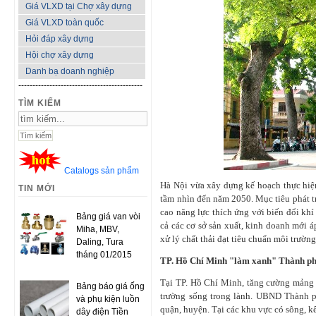
Giá VLXD tại Chợ xây dựng
Giá VLXD toàn quốc
Hỏi đáp xây dựng
Hội chợ xây dựng
Danh bạ doanh nghiệp
--------------------------------------------
TÌM KIẾM
Catalogs sản phẩm
Hà Nội vừa xây dựng kế hoạch thực hiệ
TIN MỚI
tầm nhìn đến năm 2050. Mục tiêu phát t
cao năng lực thích ứng với biến đổi khí
Bảng giá van vòi
cả các cơ sở sản xuất, kinh doanh mới á
Miha, MBV,
xử lý chất thải đạt tiêu chuẩn môi trườ
Daling, Tura
tháng 01/2015
TP. Hồ Chí Minh "làm xanh" Thành p
Tại TP. Hồ Chí Minh, tăng cường mảng 
Bảng báo giá ống
trường sống trong lành. UBND Thành ph
và phụ kiện luồn
quận, huyện. Tại các khu vực có sông, k
dây điện Tiền