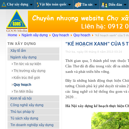
Chợ xây dựng
Vật liệu toàn quốc
Tin tức
Diễn đàn
Home
Ngành xây dựng
Quy hoạch
Quy hoạch
“Kế hoạch xanh” của 5 t
“KẾ HOẠCH XANH” CỦA 5 
TIN XÂY DỰNG
Xây tổ ấm
Thứ ba, ngày 06 tháng 8 năm 2013 03:24
Ngành xây dựng
Thời gian qua, 5 thành phố trực thuộc
Tin tức và sự kiện
Cần Thơ đã đi đầu trong việc đề ra nhữ
Thị trường xây dựng
xanh và phát triển bền vững.
Kiến trúc thế giới
Đây là những hành động thực hiện Chi
Quy hoạch
tướng Chính phủ ký phê duyệt từ năm 201
các làng nghề có hệ thống thu gom và
Tin Mời thầu
2020…
Kinh tế xã hội
Công nghệ xây dựng
Hà Nội xây dựng kế hoạch thực hiện Ch
Thủ tục pháp lý
Tủ sách xây dựng
Tin doanh nghiệp xây dựng