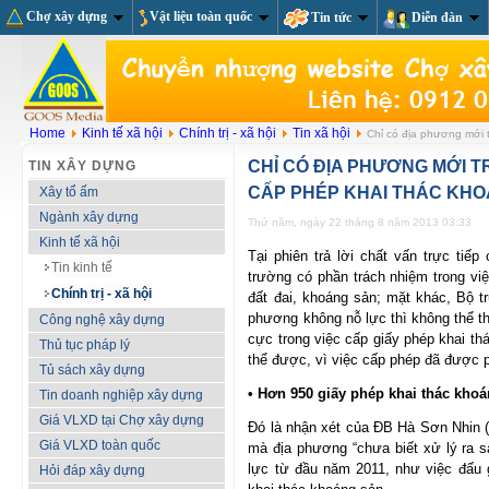
Chợ xây dựng
Vật liệu toàn quốc
Tin tức
Diễn đàn
Home
Kinh tế xã hội
Chính trị - xã hội
Tin xã hội
Chỉ có địa phương mới t
CHỈ CÓ ĐỊA PHƯƠNG MỚI T
TIN XÂY DỰNG
CẤP PHÉP KHAI THÁC KH
Xây tổ ấm
Ngành xây dựng
Thứ năm, ngày 22 tháng 8 năm 2013 03:33
Kinh tế xã hội
Tại phiên trả lời chất vấn trực tiế
Tin kinh tế
trường có phần trách nhiệm trong vi
Chính trị - xã hội
đất đai, khoáng sản; mặt khác, Bộ 
phương không nỗ lực thì không thể tha
Công nghệ xây dựng
cực trong việc cấp giấy phép khai th
Thủ tục pháp lý
thể được, vì việc cấp phép đã được 
Tủ sách xây dựng
• Hơn 950 giấy phép khai thác khoá
Tin doanh nghiệp xây dựng
Giá VLXD tại Chợ xây dựng
Đó là nhận xét của ĐB Hà Sơn Nhin 
Giá VLXD toàn quốc
mà địa phương “chưa biết xử lý ra s
lực từ đầu năm 2011, như việc đấu 
Hỏi đáp xây dựng