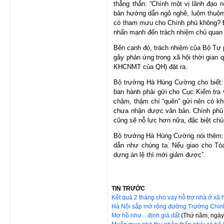
thẳng thắn: “Chính một vị lãnh đạo
bản hướng dẫn ngô nghê, luộm thuộm
có tham mưu cho Chính phủ không? Đâ
nhấn mạnh đến trách nhiệm chủ quan 
Bên cạnh đó, trách nhiệm của Bộ Tư p
gây phản ứng trong xã hội thời gian
KHCNMT của QH) đặt ra.
Bộ trưởng Hà Hùng Cường cho biết: 
ban hành phải gửi cho Cục Kiểm tra
chậm, thậm chí “quên” gửi nên có kh
chưa nhận được văn bản. Chính phủ đ
cũng sẽ nỗ lực hơn nữa, đặc biệt chú 
Bộ trưởng Hà Hùng Cường nói thêm: 
dẫn như chúng ta. Nếu giao cho Tòa
dựng án lệ thì mới giảm được”.
TIN TRƯỚC
Kết quả 2 tháng cho vay hỗ trợ nhà ở xã 
Hà Nội sắp mở rộng đường Trường Chi
Mơ hồ như... định giá đất
(Thứ năm, ngày