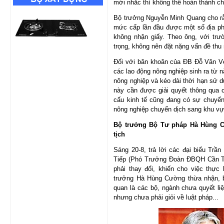
mới nhắc thì không thể hoàn thành chỉ
Bộ trưởng Nguyễn Minh Quang cho rằn
mức cấp lần đầu được một số địa p
không nhận giấy. Theo ông, với trườ
trọng, không nên đặt nặng vấn đề thu
Đối với băn khoăn của ĐB Đỗ Văn Vẻ 
các lao động nông nghiệp sinh ra từ nă
nông nghiệp và kéo dài thời hạn sử d
này cần được giải quyết thông qua 
cấu kinh tế cũng đang có sự chuyển
nông nghiệp chuyển dịch sang khu vự
Bộ trưởng Bộ Tư pháp Hà Hùng Cư
tịch
Sáng 20-8, trả lời các đại biểu T
Tiếp (Phó Trưởng Đoàn ĐBQH Cần Th
phải thay đổi, khiến cho việc thự
trưởng Hà Hùng Cường thừa nhận, 
quan là các bộ, ngành chưa quyết liệ
nhưng chưa phải giỏi về luật pháp...