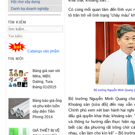
khai thác khoáng sản...
Hội chợ xây dựng
Danh bạ doanh nghiệp
Có cùng mối quan tâm đến lĩnh vực 
--------------------------------------------
tỏ trăn trở về tình trạng “chảy máu” k
TÌM KIẾM
Catalogs sản phẩm
TIN MỚI
Bảng giá van vòi
Miha, MBV,
Daling, Tura
tháng 01/2015
Bộ trưởng Nguyễn Minh Quang (tr
Bộ trưởng Nguyễn Minh Quang cho 
Bảng báo giá ống
Khoáng sản (sửa đổi) đến nay vẫn
và phụ kiện luồn
Chính phủ xem xét ban hành hai nghị
dây điện Tiền
đấu giá quyền khai thác khoáng sản. “
Phong 2014
và thông tư hướng dẫn thực hiện ng
biết các địa phương rất trông chờ c
GIÁ THIẾT BỊ VỆ
nhau, cần làm cho kín kẽ” – Bộ trưở