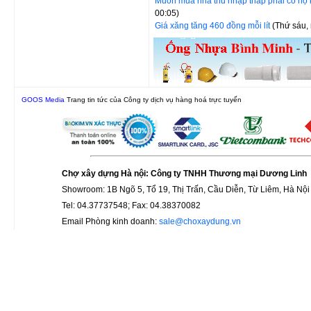
Muốn mua nhà thu nhập thấp phải có hộ 
00:05)
Giá xăng tăng 460 đồng mỗi lít
(Thứ sáu,
GOOS Media
Trang tin tức của Công ty dịch vụ hàng hoá trực tuyến
Chợ xây dựng Hà nội: Công ty TNHH Thương mại Dương Linh
Showroom: 1B Ngõ 5, Tổ 19, Thị Trấn, Cầu Diễn, Từ Liêm, Hà Nội
Tel: 04.37737548; Fax: 04.38370082
Email Phòng kinh doanh:
sale@choxaydung.vn