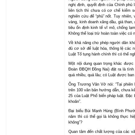
nghị định, quyết định của Chính phủ 
liên tịch thì chưa có cơ chế kiểm s
nghiên cứu để “phủ” nốt. Tuy nhiên,
vàng, kinh doanh xăng dầu, giá than,
tiêu ổn định kinh tế vĩ mô, chống lạ
Không thể loại trừ hoàn toàn việc có n
Về khả năng cho phép người dân khởi
đủ cơ sở để luật hóa, thông lệ các 
Luật Tố tụng hành chính thì có thể ng
Một nội dung quan trọng khác được
Đoàn ĐBQH Đồng Nai) đặt ra là tình 
quá nhiều, quá lâu; có Luật được ban
Ông Trương Văn Vở nói: “Tại phiên 
trên 100 văn bản hướng dẫn, chưa kể
25 của Luật Phổ biến pháp luật. Đặc 
khoăn”.
Đại biểu Bùi Mạnh Hùng (Bình Phước
năm thì có thể gọi là không thực hi
không”?
Quan tâm đến chất lượng của các vă