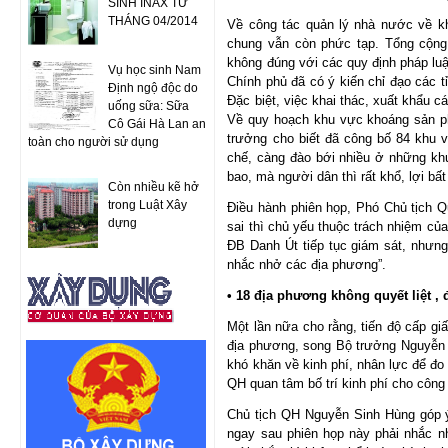
SINH INAX TỪ
THÁNG 04/2014
Về công tác quản lý nhà nước về k
chung vẫn còn phức tạp. Tổng cộng
không đúng với các quy định pháp luậ
Vụ học sinh Nam
Chính phủ đã có ý kiến chỉ đạo các t
Định ngộ độc do
Đặc biệt, việc khai thác, xuất khẩu c
uống sữa: Sữa
Về quy hoạch khu vực khoáng sản p
Cô Gái Hà Lan an
trưởng cho biết đã công bố 84 khu 
toàn cho người sử dụng
chế, càng đào bới nhiều ở những khu
bao, mà người dân thì rất khổ, lợi bất
Còn nhiều kẽ hở
trong Luật Xây
Điều hành phiên họp, Phó Chủ tịch 
dựng
sai thì chủ yếu thuộc trách nhiệm củ
ĐB Danh Út tiếp tục giám sát, nhưng
nhắc nhở các địa phương”.
• 18 địa phương không quyết liệt ,
Một lần nữa cho rằng, tiến độ cấp g
địa phương, song Bộ trưởng Nguyễn 
khó khăn về kinh phí, nhân lực để đo
QH quan tâm bố trí kinh phí cho công 
Chủ tịch QH Nguyễn Sinh Hùng góp ý:
ngay sau phiên họp này phải nhắc n