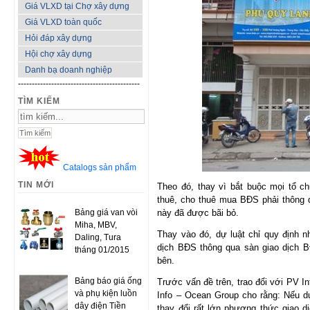
Giá VLXD tại Chợ xây dựng
Giá VLXD toàn quốc
Hỏi đáp xây dựng
Hội chợ xây dựng
Danh bạ doanh nghiệp
--------------------------------------------
TÌM KIẾM
Catalogs sản phẩm
TIN MỚI
Theo đó, thay vì bắt buộc mọi tổ 
thuê, cho thuê mua BĐS phải thông q
Bảng giá van vòi
này đã được bãi bỏ.
Miha, MBV,
Thay vào đó, dự luật chỉ quy định 
Daling, Tura
dịch BĐS thông qua sàn giao dịch 
tháng 01/2015
bên.
Bảng báo giá ống
Trước vấn đề trên, trao đổi với PV 
và phụ kiện luồn
Info – Ocean Group cho rằng: Nếu d
dây điện Tiền
thay đổi rất lớn phương thức giao d