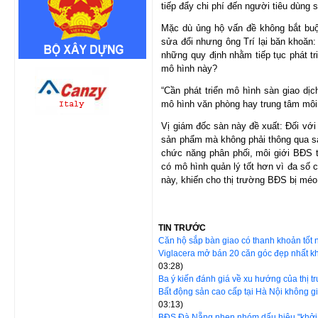
tiếp đẩy chi phí đến người tiêu dùng
Mặc dù ủng hộ vấn đề không bắt bu
sửa đổi nhưng ông Trí lại băn khoăn:
những quy định nhằm tiếp tục phát t
mô hình này?
“Cần phát triển mô hình sàn giao dị
mô hình văn phòng hay trung tâm môi 
Vị giám đốc sàn này đề xuất: Đối vớ
sản phẩm mà không phải thông qua sà
chức năng phân phối, môi giới BĐS t
có mô hình quản lý tốt hơn vì đa số 
này, khiến cho thị trường BĐS bị méo
TIN TRƯỚC
Căn hộ sắp bàn giao có thanh khoản tốt 
Viglacera mở bán 20 căn góc đẹp nhất 
03:28)
Ba ý kiến đánh giá về xu hướng của thị 
Bất động sản cao cấp tại Hà Nội không g
03:13)
BĐS Đà Nẵng nhen nhóm dấu hiệu "khởi