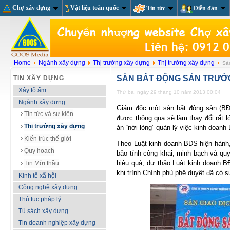
Chợ xây dựng
Vật liệu toàn quốc
Tin tức
Diễn đàn
Home
Ngành xây dựng
Thị trường xây dựng
Thị trường xây dựng
Sàn
SÀN BẤT ĐỘNG SẢN TRƯỚ
TIN XÂY DỰNG
Xây tổ ấm
Thứ ba, ngày 29 tháng 10 năm 2013 00:04
Ngành xây dựng
Giám đốc một sàn bất động sản (BĐ
Tin tức và sự kiện
được thông qua sẽ làm thay đổi rất 
Thị trường xây dựng
án “nới lỏng” quản lý việc kinh doanh
Kiến trúc thế giới
Theo Luật kinh doanh BĐS hiện hành,
Quy hoạch
bảo tính công khai, minh bạch và qu
hiệu quả, dự thảo Luật kinh doanh 
Tin Mời thầu
khi trình Chính phủ phê duyệt đã có s
Kinh tế xã hội
Công nghệ xây dựng
Thủ tục pháp lý
Tủ sách xây dựng
Tin doanh nghiệp xây dựng