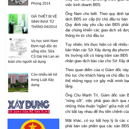
Phong 2014
việc kinh doanh BĐS.
Ông Nam cho biết: Theo quy định tại
GIÁ THIẾT BỊ VỆ
dịch BĐS sơ cấp (từ chủ đầu tư bán 
SINH INAX TỪ
Quy định này yêu cầu sàn BĐS phải n
THÁNG 04/2014
đại chúng khiến các giao dịch sẽ đượ
thông tin từ chủ đầu tư.
Vụ học sinh Nam
Tuy nhiên, khi thực hiện có rất nhiề
Định ngộ độc do
bản thân các Sở Xây dựng địa phương
uống sữa: Sữa
thị trường sốt có hàng trăm sàn BĐS
Cô Gái Hà Lan an
nhận giao dịch báo cáo cho Sở Xây d
toàn cho người sử dụng
Theo quan điểm của vị Giám đốc này,
Còn nhiều kẽ hở
thủ tục cho khách hàng và chủ đầu tư 
trong Luật Xây
thể những nguy cơ gây mất minh bạch
dựng
lắng.
Ông Chu Mạnh Trí, Giám đốc sàn Bấ
“nóng sốt”, việc phải giao dịch qu
những thỏa thuận “ngầm” giữa một số 
chí bắt tay nhau để thu tiền chênh củ
Mặt khác, có sự bất hợp lý là các
phải bán sản phẩm qua các sàn BĐS k