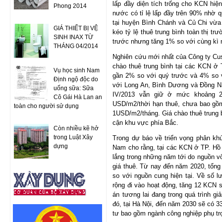
lấp đầy diện tích trống cho KCN hi
Phong 2014
nước có tỉ lệ lấp đầy trên 90% nhờ 
tại huyện Bình Chánh và Củ Chi vừa 
GIÁ THIẾT BỊ VỆ
kéo tỷ lệ thuê trung bình toàn thị t
SINH INAX TỪ
trước nhưng tăng 1% so với cùng kì 
THÁNG 04/2014
Nghiên cứu mới nhất của Công ty Cus
chào thuê trung bình tại các KCN ở 
Vụ học sinh Nam
gần 2% so với quý trước và 4% so v
Định ngộ độc do
với Long An, Bình Dương và Đồng Nai
uống sữa: Sữa
IV/2013 vẫn giữ ở mức khoảng 2,
Cô Gái Hà Lan an
USD/m2/thời hạn thuê, chưa bao gồ
toàn cho người sử dụng
1USD/m2/tháng. Giá chào thuê trung b
cận khu vực phía Bắc.
Còn nhiều kẽ hở
trong Luật Xây
Trong dự báo về triển vọng phân k
dựng
Nam cho rằng, tại các KCN ở TP. Hồ 
lắng trong những năm tới do nguồn v
giá thuê. Từ nay đến năm 2020, tổng
so với nguồn cung hiện tại. Về số
rộng đi vào hoạt động, tăng 12 KCN 
án tương lai đang trong quá trình g
đó, tại Hà Nội, đến năm 2030 sẽ có 3
tư bao gồm ngành công nghiệp phụ tr