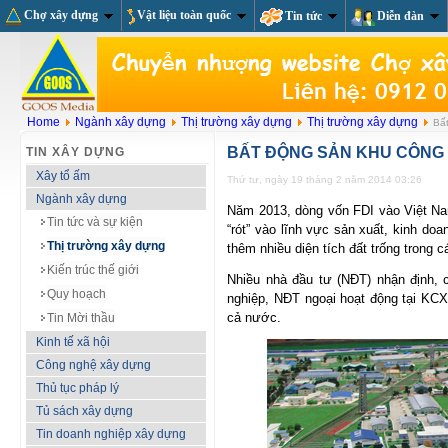
Chợ xây dựng
Vật liệu toàn quốc
Tin tức
Diễn đàn
Home
Ngành xây dựng
Thị trường xây dựng
Thị trường xây dựng
Bất
BẤT ĐỘNG SẢN KHU CÔNG 
TIN XÂY DỰNG
Xây tổ ấm
Thứ tư, ngày 19 tháng 2 năm 2014 03:26
Ngành xây dựng
Năm 2013, dòng vốn FDI vào Việt N
Tin tức và sự kiện
“rót” vào lĩnh vực sản xuất, kinh do
Thị trường xây dựng
thêm nhiều diện tích đất trống trong
Kiến trúc thế giới
Nhiều nhà đầu tư (NĐT) nhận định, 
Quy hoạch
nghiệp, NĐT ngoại hoạt động tại KC
cả nước.
Tin Mời thầu
Kinh tế xã hội
Công nghệ xây dựng
Thủ tục pháp lý
Tủ sách xây dựng
Tin doanh nghiệp xây dựng