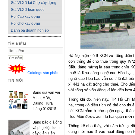
Giá VLXD tại Chợ xây dựng
Giá VLXD toàn quốc
Hỏi đáp xây dựng
Hội chợ xây dựng
Danh bạ doanh nghiệp
--------------------------------------------
TÌM KIẾM
Hà Nội hiện có 9 KCN với tổng diện tí
còn trống để cho thuê trong quý IV/
Điều đáng mừng là sáu trong chín K
thuê là Khu công nghệ cao Hòa Lạc, 
Catalogs sản phẩm
nghệ cao Hòa Lạc vẫn có tỉ lệ đất tr
TIN MỚI
xỉ 441 ha đất trống cho thuê. Cho đ
với tổng số vốn đăng kí lên đến hơn 
Bảng giá van vòi
Miha, MBV,
Trong khi đó, hiện nay, TP. Hồ Chí 
Daling, Tura
ha, trong đó diện tích có thể cho th
tháng 01/2015
hết KCN nằm ở các quận ngoại thành,
Hóc Môn được xem là hai quận mới nổ
Bảng báo giá ống
Thống kê cho thấy, vài năm trở lại 
và phụ kiện luồn
cung mới nào đi vào hoạt động nên tổ
dây điện Tiền