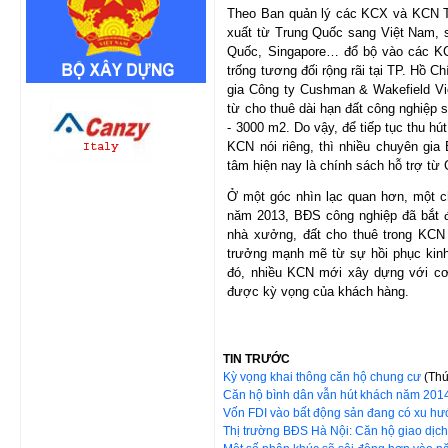
Theo Ban quản lý các KCX và KCN T
xuất từ Trung Quốc sang Việt Nam, s
Quốc, Singapore… đổ bộ vào các KCN,
trống tương đối rộng rãi tại TP. Hồ C
gia Công ty Cushman & Wakefield Vi
từ cho thuê dài hạn đất công nghiệp
- 3000 m2. Do vậy, để tiếp tục thu h
KCN nói riêng, thì nhiều chuyên gi
tâm hiện nay là chính sách hỗ trợ từ
Ở một góc nhìn lạc quan hơn, một c
năm 2013, BĐS công nghiệp đã bắt đ
nhà xưởng, đất cho thuê trong KCN
trưởng mạnh mẽ từ sự hồi phục kinh
đó, nhiều KCN mới xây dựng với cơ 
được kỳ vọng của khách hàng.
TIN TRƯỚC
Kỳ vọng khai thông căn hộ chung cư
(Thứ
Căn hộ bình dân vẫn hút khách năm 20
Vốn FDI vào bất động sản đang có xu hư
Thị trường BĐS Hà Nội: Căn hộ giao dịch 