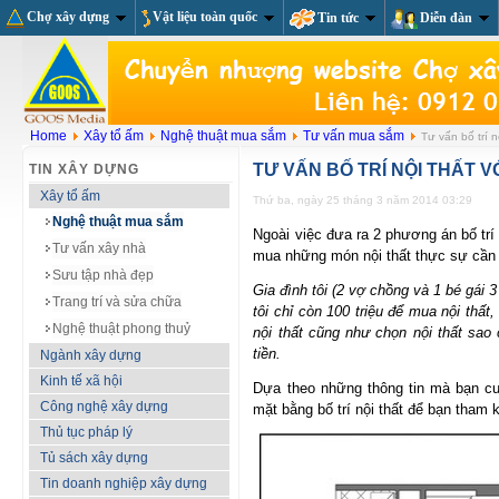
Chợ xây dựng
Vật liệu toàn quốc
Tin tức
Diễn đàn
Home
Xây tổ ấm
Nghệ thuật mua sắm
Tư vấn mua sắm
Tư vấn bố trí n
TƯ VẤN BỐ TRÍ NỘI THẤT V
TIN XÂY DỰNG
Xây tổ ấm
Thứ ba, ngày 25 tháng 3 năm 2014 03:29
Nghệ thuật mua sắm
Ngoài việc đưa ra 2 phương án bố trí
Tư vấn xây nhà
mua những món nội thất thực sự cần t
Sưu tập nhà đẹp
Gia đình tôi (2 vợ chồng và 1 bé gái
Trang trí và sửa chữa
tôi chỉ còn 100 triệu để mua nội thấ
Nghệ thuật phong thuỷ
nội thất cũng như chọn nội thất sao
tiền.
Ngành xây dựng
Kinh tế xã hội
Dựa theo những thông tin mà bạn cun
Công nghệ xây dựng
mặt bằng bố trí nội thất để bạn tham 
Thủ tục pháp lý
Tủ sách xây dựng
Tin doanh nghiệp xây dựng