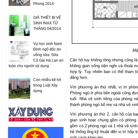
Phong 2014
GIÁ THIẾT BỊ VỆ
SINH INAX TỪ
THÁNG 04/2014
Vụ học sinh Nam
Định ngộ độc do
Mặ
uống sữa: Sữa
Căn hộ tuy không rộng nhưng cũng là
Cô Gái Hà Lan an
không gian sống tiện nghi và thoải 
toàn cho người sử dụng
hợp lý. Tuy nhiên bạn có thể tham 
đãng hơn.
Còn nhiều kẽ hở
trong Luật Xây
Với phương án thứ nhất, vị trí phòn
dựng
Phòng ngủ ở phía bên ngoài cũng được
tuổi. Nhà vệ sinh riêng của phòng n
thành phòng ngủ bố mẹ và nhà vệ sinh
Với phương án thứ 2, căn hộ của bạn
gian sinh hoạt chung gồm có phòng k
gồm có 2 phòng ngủ và 1 nhà vệ sinh
hệ thống ống kỹ thuật đến vị trí hộp 
một cách khéo léo.