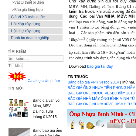
Chợ xây dựng xin g
ửi
tới quý kh
Vật tư thiết bị điện
MBV; MH; Daling và Tura
tháng 01 n
Báo giá tổng hợp
kiểm tra trước khi xuất xưởng để đả
dụng. Các loại Van
MIHA
,
MBV; MH
Giá VLXD toàn quốc
các loại van cửa đồng, van bi đồng tay 
Hỏi đáp xây dựng
van 1 chiều lò xo bằng đồng, vòi vườ
Hội chợ xây dựng
loại… Các sản phẩm trên đều sản xuất 
Danh bạ doanh nghiệp
2
10kg/cm
( giấy chứng nhận số V05.CN6
--------------------------------------------
Đặc biệt dòng sản phẩm chất lượng cao 
2
TÌM KIẾM
áp suất làm việc từ 16 – 30kg/cm
hoàn t
các công trình xây dựng dân dụng và côn
Download
báo giá tại đây
TIN TRƯỚC
Catalogs sản phẩm
Bảng báo giá PPR Vesbo 2014
(Thứ hai,
BÁO GIÁ ỐNG NHỰA TIỀN PHONG NĂM
TIN MỚI
BÁO GIÁ ỐNG NƯỚC VESBO năm 2013
BÁO GIÁ NHÀ MÁY ỐNG BÌNH MINH TỪ
Bảng giá van vòi
BÁO GIÁ ỐNG NHỰA uPVC DISMY TỪ T
Miha, MBV,
Daling, Tura
tháng 01/2015
Bảng báo giá ống