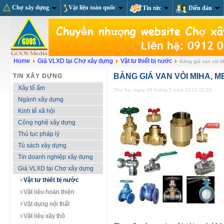
Chợ xây dựng
Vật liệu toàn quốc
Tin tức
Diễn đàn
Home
Giá VLXD tại Chợ xây dựng
Vật tư thiết bị nước
Bảng giá van vòi M
BẢNG GIÁ VAN VÒI MIHA, M
TIN XÂY DỰNG
Xây tổ ấm
Thứ ba, ngày 06 tháng 1 năm 2015 22:26
Ngành xây dựng
Kinh tế xã hội
Công nghệ xây dựng
Thủ tục pháp lý
Tủ sách xây dựng
Tin doanh nghiệp xây dựng
Giá VLXD tại Chợ xây dựng
Vật tư thiết bị nước
Vật liệu hoàn thiện
Vật dụng nội thất
Vật liệu xây thô