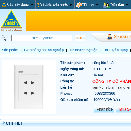
Chợ xây dựng
Vật liệu toàn quốc
Tin tức
Diễn đàn
Xin chào!
Sản phẩm
|
Gian hàng doanh nghiệp
|
Tin doanh nghiệp
|
Tin Tuyển dụng
Tên sản phẩm:
công tắc ổ cắm
Ngày công bố:
2011-10-15
Khu vực:
Hà nội
CÔNG TY CỔ PHẦN 
Công ty:
Liên hệ:
tien@thietbianhsang.vn
Phone:
--0983283366
Giá sản phẩm (đ):
40000 VNĐ (cái)
Phản hồi
Mua S
CHI TIẾT