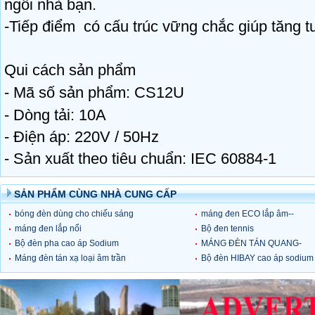
ngôi nhà bạn.
-Tiếp điểm có cấu trúc vững chắc giúp tăng tuổ
Qui cách sản phẩm
- Mã số sản phẩm: CS12U
- Dòng tải: 10A
- Điện áp: 220V / 50Hz
- Sản xuất theo tiêu chuẩn: IEC 60884-1
SẢN PHẨM CÙNG NHÀ CUNG CẤP
bóng đèn dùng cho chiếu sáng
máng đen ECO lắp âm--
sân tennis
máng đen lắp nổi
RFL218/E 2 bóng 0,6m
Bộ đen tennis
Bộ đèn pha cao áp Sodium
MÁNG ĐÈN TÁN QUANG-
250W
Máng đèn tán xạ loại âm trần
Comet(loại âm trần ECO)
Bộ đèn HIBAY cao áp sodium
400W