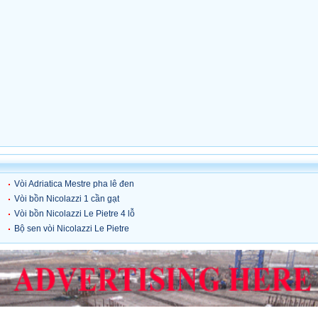
Vòi Adriatica Mestre pha lê đen
Vòi bồn Nicolazzi 1 cần gạt
cùng sen tắm
Vòi bồn Nicolazzi Le Pietre 4 lỗ
Bộ sen vòi Nicolazzi Le Pietre