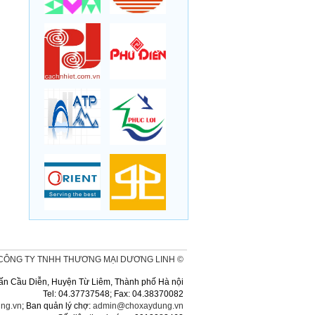
CÔNG TY TNHH THƯƠNG MẠI DƯƠNG LINH ©
ị trấn Cầu Diễn, Huyện Từ Liêm, Thành phố Hà nội
Tel: 04.37737548; Fax: 04.38370082
ng.vn
; Ban quản lý chợ:
admin@choxaydung.vn