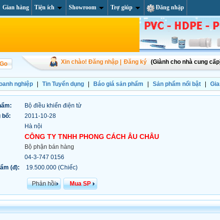
Gian hàng
Tiện ích
Showroom
Trợ giúp
Đăng nhập
Xin chào! Đăng nhập |
Đăng ký
(Giành cho nhà cung cấp
doanh nghiệp
|
Tin Tuyển dụng
|
Báo giá sản phẩm
|
Sản phẩm nổi bật
|
Gia
hẩm:
Bộ điều khiển điện tử
 bố:
2011-10-28
Hà nội
CÔNG TY TNHH PHONG CÁCH ÂU CHÂU
Bộ phận bán hàng
04-3-747 0156
ẩm (đ):
19.500.000 (Chiếc)
Phản hồi
Mua SP