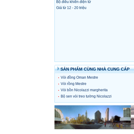
Bộ điều khiển điện tử
Giá từ 12 - 20 triệu
SẢN PHẨM CÙNG NHÀ CUNG CẤP
Vòi đồng Oman Mestre
Vòi rồng Mestre
Vòi bồn Nicolazzi margherita
vincent 4 lỗ
Bộ sen vòi treo tường Nicolazzi
Le Pietre