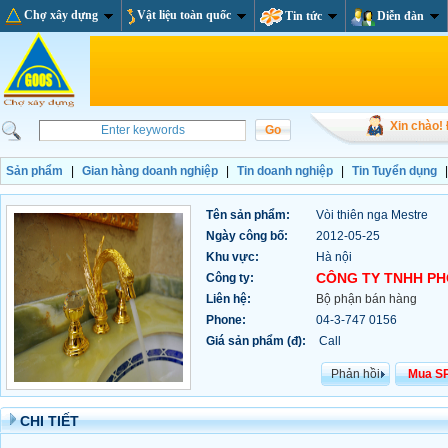
Chợ xây dựng
Vật liệu toàn quốc
Tin tức
Diễn đàn
Xin chào!
Sản phẩm
|
Gian hàng doanh nghiệp
|
Tin doanh nghiệp
|
Tin Tuyển dụng
Tên sản phẩm:
Vòi thiên nga Mestre
Ngày công bố:
2012-05-25
Khu vực:
Hà nội
CÔNG TY TNHH P
Công ty:
Liên hệ:
Bộ phận bán hàng
Phone:
04-3-747 0156
Giá sản phẩm (đ):
Call
Phản hồi
Mua S
CHI TIẾT