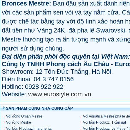
Bronces Mestre:
Ban đầu sản xuất dành riê
với các sản phẩm sen vòi và tay nắm cửa. C
được chế tác bằng tay với độ tinh xảo hoàn h
đắt tiền như Vàng 24K, đá pha lê Swarovski
Mestre thường tạo ra ấn tượng mạnh và xứn
người sử dụng chúng.
Đại diện phân phối độc quyền tại Việt Nam:
Công ty TNHH Phong cách Âu Châu - Euro
Showroom: 12 Tôn Đức Thắng, Hà Nội.
Điện thoại: 04 3 747 0156
Hotline: 0928 922 922
Website:
www.eurostyle.com.vn
.
SẢN PHẨM CÙNG NHÀ CUNG CẤP
Vòi đồng Oman Mestre
Vòi Adriatica Mestre pha lê đ
Vòi rồng Mestre
Vòi bồn Nicolazzi 1 cần gạt
Vòi bồn Nicolazzi margherita
cùng sen tắm
Vòi bồn Nicolazzi Le Pietre 4 