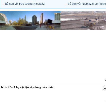
vincent 4 lỗ
Bộ sen vòi treo tường Nicolazzi
Bộ sen vòi Nicolazzi Le Pietre
Le Pietre
h.Biz 2.5 - Chợ vật liệu xây dựng toàn quốc
S