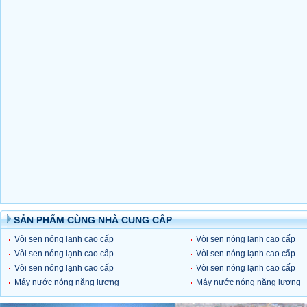
SẢN PHẨM CÙNG NHÀ CUNG CẤP
Vòi sen nóng lạnh cao cấp
Vòi sen nóng lạnh cao cấp
ITALIANO 3220 - SUS
Vòi sen nóng lạnh cao cấp
ITALIANO 3090
Vòi sen nóng lạnh cao cấp
ITALIANO 3010
Vòi sen nóng lạnh cao cấp
ITALIANO 3100
Vòi sen nóng lạnh cao cấp
ITALIANO 3050
Máy nước nóng năng lượng
ITALIANO 3040
Máy nước nóng năng lượng
mặt trời GREEN inox 430 - 320L
mặt trời GREEN inox 430 - 2