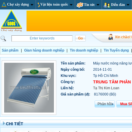
Chợ xây dựng
Vật liệu toàn quốc
Tin tức
Diễn đàn
Xin chào!
Sản phẩm
|
Gian hàng doanh nghiệp
|
Tin doanh nghiệp
|
Tin Tuyển dụng
Tên sản phẩm:
Máy nước nóng năng lư
Ngày công bố:
2014-11-01
Khu vực:
Tp Hồ Chí Minh
TRUNG TÂM PHÂN 
Công ty:
Liên hệ:
Tạ Thị Kim Loan
Giá sản phẩm (đ):
8176000 (Bộ)
Phản hồi
Mua S
CHI TIẾT