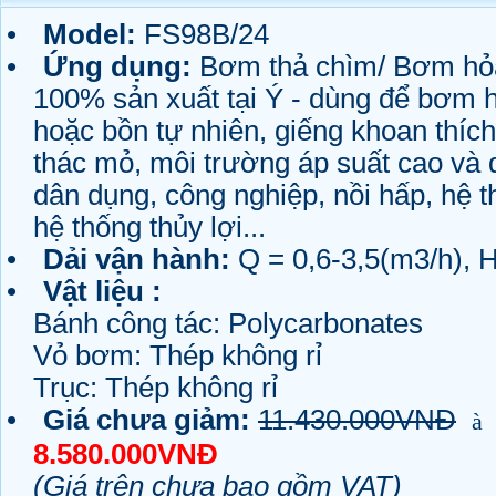
•
Model:
FS98B/24
•
Ứng dụng:
Bơm thả chìm/ Bơm hỏa
100% sản xuất tại Ý - dùng để bơm h
hoặc bồn tự nhiên, giếng khoan thíc
thác mỏ, môi trường áp suất cao và 
dân dụng, công nghiệp, nồi hấp, hệ t
hệ thống thủy lợi...
•
Dải vận hành:
Q = 0,6-3,5(m3/h), 
•
Vật liệu :
Bánh công tác: Polycarbonates
Vỏ bơm: Thép không rỉ
Trục: Thép không rỉ
•
Giá chưa giảm:
11.430.000VNĐ
à
8.580.000VNĐ
(Giá trên chưa bao gồm VAT)