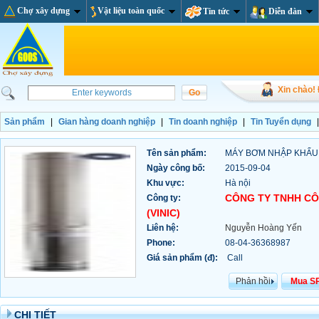
Chợ xây dựng
Vật liệu toàn quốc
Tin tức
Diễn đàn
Xin chào!
Sản phẩm
|
Gian hàng doanh nghiệp
|
Tin doanh nghiệp
|
Tin Tuyển dụng
Tên sản phẩm:
MÁY BƠM NHẬP KHẨU K
Ngày công bố:
2015-09-04
Khu vực:
Hà nội
CÔNG TY TNHH CÔ
Công ty:
(VINIC)
Liên hệ:
Nguyễn Hoàng Yến
Phone:
08-04-36368987
Giá sản phẩm (đ):
Call
Phản hồi
Mua S
CHI TIẾT