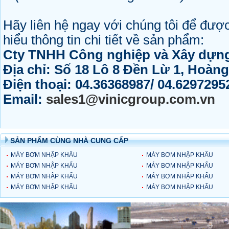
Hãy liên hệ ngay với chúng tôi để được
hiểu thông tin chi tiết về sản phẩm:
Cty TNHH Công nghiệp và Xây dựng
Địa chỉ: Số 18 Lô 8 Đền Lừ 1, Hoàn
Điện thoại: 04.36368987/ 04.6297295
Email:
sales1@vinicgroup.com.vn
SẢN PHẨM CÙNG NHÀ CUNG CẤP
MÁY BƠM NHẬP KHẨU
MÁY BƠM NHẬP KHẨU
KHUYẾN MẠI GIÁ “SỐC” –
MÁY BƠM NHẬP KHẨU
KHUYẾN MẠI GIÁ “SỐC” –
MÁY BƠM NHẬP KHẨU
MK32R/13
KHUYẾN MẠI GIÁ “SỐC” –
MÁY BƠM NHẬP KHẨU
MK32R/7
KHUYẾN MẠI GIÁ “SỐC” –
MÁY BƠM NHẬP KHẨU
IR40-200C
KHUYẾN MẠI GIÁ “SỐC” –
MÁY BƠM NHẬP KHẨU
IR40-125C
KHUYẾN MẠI GIÁ “SỐC” –
MÁY BƠM NHẬP KHẨU
IR32-250B
KHUYẾN MẠI GIÁ “SỐC” –
NS95 DA/6
KHUYẾN MẠI GIÁ “SỐC” – B
NS95 C/8