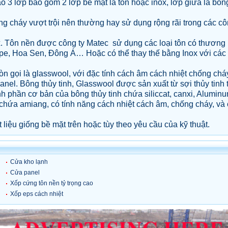
o 3 lớp bao gồm 2 lớp bề mặt là tôn hoặc inox, lớp giữa là bôn
ng cháy vượt trội nên thường hay sử dụng rộng rãi trong các c
. Tôn nền được công ty Matec sử dụng các loại tôn có thương 
ope, Hoa Sen, Đông Á… Hoặc có thể thay thế bằng Inox với các
òn gọi là glasswool, với đặc tính cách âm cách nhiệt chống chá
nel. Bông thủy tinh, Glasswool được sản xuất từ sợi thủy tinh 
h phần cơ bản của bông thủy tinh chứa siliccat, canxi, Aluminu
 chứa amiang, có tính năng cách nhiệt cách âm, chống cháy, và
liệu giống bề mặt trên hoặc tùy theo yêu cầu của kỹ thuật.
Cửa kho lạnh
Cửa panel
Xốp cứng tôn nền tỷ trọng cao
Xốp eps cách nhiệt