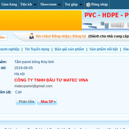
Gian hàng
Tiện ích
Showroom
Trợ giúp
Đăng nhập
Xin chào! Đăng nhập |
Đăng ký
(Giành cho nhà cung cấp
doanh nghiệp
|
Tin Tuyển dụng
|
Báo giá sản phẩm
|
Sản phẩm nổi bật
|
Gia
hẩm:
Tấm panel bông thủy tinh
 bố:
2019-08-05
Hà nội
CÔNG TY TNHH ĐẦU TƯ MATEC VINA
matecpanel@gmail.com
ẩm (đ):
Call
Phản hồi
Mua SP