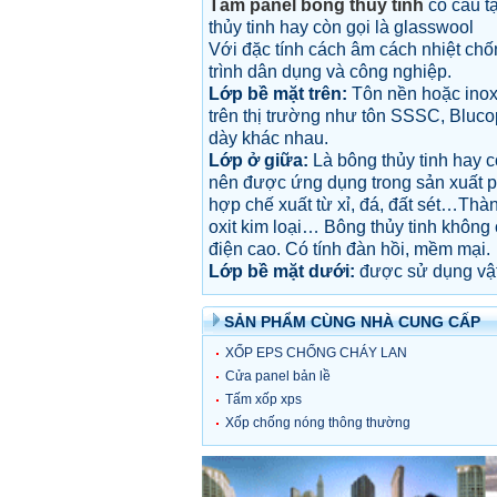
Tấm panel bông thủy tinh
có cấu tạ
thủy tinh hay còn gọi là glasswool
Với đặc tính cách âm cách nhiệt chố
trình dân dụng và công nghiệp.
Lớp bề mặt trên:
Tôn nền hoặc inox
trên thị trường như tôn SSSC, Bluc
dày khác nhau.
Lớp ở giữa:
Là bông thủy tinh hay c
nên được ứng dụng trong sản xuất pa
hợp chế xuất từ xỉ, đá, đất sét…Thàn
oxit kim loại… Bông thủy tinh không
điện cao. Có tính đàn hồi, mềm mại.
Lớp bề mặt dưới:
được sử dụng vật 
SẢN PHẨM CÙNG NHÀ CUNG CẤP
XỐP EPS CHỐNG CHÁY LAN
HẠT TRẮNG
Cửa panel bản lề
Tấm xốp xps
Xốp chống nóng thông thường