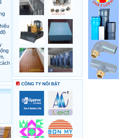
g
ông
hiệu
 độ
y
tổng
m,
 cách
CÔNG TY NỔI BẬT