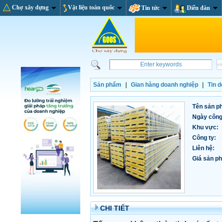
Chợ xây dựng
Vật liệu toàn quốc
Tin tức
Diễn đàn
Sản phẩm
|
Gian hàng doanh nghiệp
|
Tin 
Tên sản p
Ngày công
Khu vực:
Công ty:
Liên hệ:
Giá sản ph
CHI TIẾT