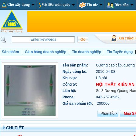
Chợ xây dựng
Vật liệu toàn quốc
Tin tức
Diễn đàn
Xin chào!
Sản phẩm
|
Gian hàng doanh nghiệp
|
Tin doanh nghiệp
|
Tin Tuyển dụng
Tên sản phẩm:
Gương cao cấp, gương 
Ngày công bố:
2010-04-08
Khu vực:
Hà nội
NỘI THẤT KIẾN AN
Công ty:
Liên hệ:
Số 3 Dương Quảng Hàm
Phone:
043-767-6962
Giá sản phẩm (đ):
200000
Phản hồi
Mua S
CHI TIẾT