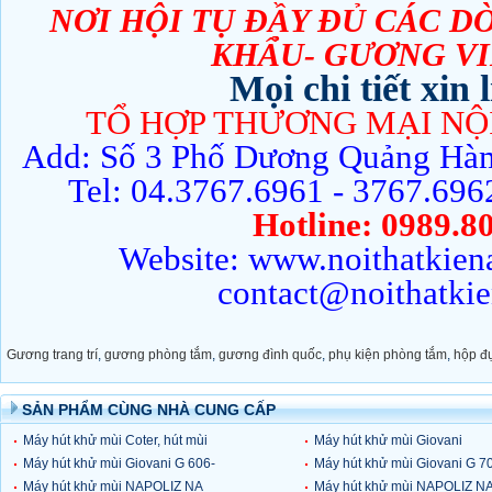
NƠI HỘI TỤ ĐẦY ĐỦ CÁC
KHẨ̉U- GƯƠNG VI
Mọi chi tiết xin l
TỔ HỢP THƯƠNG MẠI NỘI
Add: Số 3 Phố Dương Quảng Hà
Tel: 04.3767.6961 - 3767.696
Hotline: 0989.8
Website: www.n
oithatkien
contact@noithatki
Gương trang trí
,
gương phòng tắm
,
gương đình quốc
,
phụ kiện phòng tắm
,
hộp đ
SẢN PHẨM CÙNG NHÀ CUNG CẤP
Máy hút khử mùi Coter, hút mùi
Máy hút khử mùi Giovani
tốc độ cao
Máy hút khử mùi Giovani G 606-
Concord 702
Máy hút khử mùi Giovani G 7
SS1
Máy hút khử mùi NAPOLIZ NA
Máy hút khử mùi NAPOLIZ N