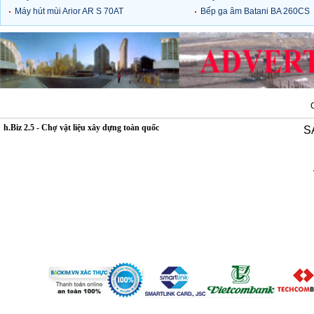
070 H
Máy hút mùi Arior AR S 70AT
090HK
Bếp ga âm Batani BA 260CS
h.Biz 2.5 - Chợ vật liệu xây dựng toàn quốc
S