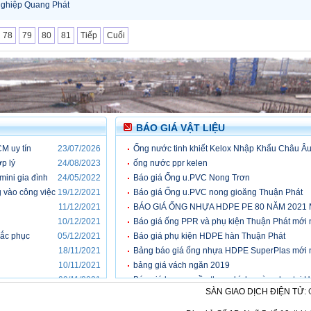
ghiệp Quang Phát
78
79
80
81
Tiếp
Cuối
BÁO GIÁ VẬT LIỆU
M uy tín
23/07/2026
Ống nước tinh khiết Kelox Nhập Khẩu Châu Â
p lý
24/08/2023
ống nước ppr kelen
 mini gia đình
24/05/2022
Báo giá Ống u.PVC Nong Trơn
g vào công việc
19/12/2021
Báo giá Ống u.PVC nong gioăng Thuận Phát
11/12/2021
BÁO GIÁ ỐNG NHỰA HDPE PE 80 NĂM 2021
10/12/2021
Báo giá ống PPR và phụ kiện Thuận Phát mới 
hắc phục
05/12/2021
Báo giá phụ kiện HDPE hàn Thuận Phát
18/11/2021
Bảng báo giá ống nhựa HDPE SuperPlas mới 
10/11/2021
bảng giá vách ngăn 2019
09/11/2021
Báo giá lan can cầu thang kính cường lực tại 
SÀN GIAO DỊCH ĐIỆN TỬ: