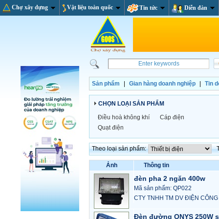
Chợ xây dựng
Vật liệu toàn quốc
Tin tức
Diễn đàn
Sản phẩm
|
Gian hàng doanh nghiệp
|
Tin 
CHỌN LOẠI SẢN PHẨM
Điều hoà không khí
Cáp điện
Quạt điện
Theo loại sản phẩm:
Ảnh
Thông tin
đèn pha 2 ngăn 400w
Mã sản phẩm: QP022
CTY TNHH TM DV ĐIỆN CÔNG
Đèn đường ONYS 250W 