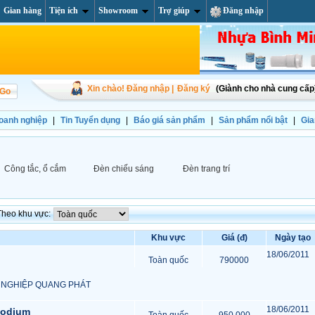
Gian hàng
Tiện ích
Showroom
Trợ giúp
Đăng nhập
Xin chào! Đăng nhập |
Đăng ký
(Giành cho nhà cung cấp
doanh nghiệp
|
Tin Tuyển dụng
|
Báo giá sản phẩm
|
Sản phẩm nổi bật
|
Gia
Công tắc, ổ cắm
Đèn chiếu sáng
Đèn trang trí
Theo khu vực:
Khu vực
Giá (đ)
Ngày tạo
18/06/2011
Toàn quốc
790000
 NGHIỆP QUANG PHÁT
18/06/2011
sodium