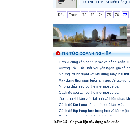
CTY TNHH DV-TM Điện Công N
Đầu
Trước
72
73
74
75
76
77
TIN TỨC DOANH NGHIỆP
Đơn vị cung cấp bánh trước xe nâng 4 tấn TC
Vương Trà - Trà Thái Nguyên ngon, giá cả hợ
Những lợi ích tuyệt vời khi dùng máy thái thịt
Xây dựng thời gian biểu làm việc để tập trun
Những dấu hiệu cơ thể mệt mỏi uể oải
Cách để xóa tan cơ thể mệt mỏi uể oải
tập trung khi làm việc tại nhà và biện pháp k
Cách để tập trung, tăng hiệu quả làm việc
Cách để tập trung hơn trong học và làm việc
Sự tập trung – chìa khóa thành công
h.Biz 2.5 - Chợ vật liệu xây dựng toàn quốc