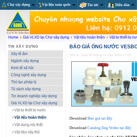
Chợ xây dựng
Vật liệu toàn quốc
Tin tức
Diễn đàn
Home
Giá VLXD tại Chợ xây dựng
Vật liệu hoàn thiện
Vật tư thiết bị n
BÁO GIÁ ỐNG NƯỚC VESBO 
TIN XÂY DỰNG
Xây tổ ấm
Thứ tư, ngày 08 tháng 12 năm 2010 17:09
Ngành xây dựng
Kinh tế xã hội
Công nghệ xây dựng
Thủ tục pháp lý
Tủ sách xây dựng
Tin doanh nghiệp xây dựng
Giá VLXD tại Chợ xây dựng
Vật tư thiết bị nước
Vật liệu hoàn thiện
Download
Báo giá tại đây
Vật dụng nội thất
Download
Catalog ống Vesbo tại đây
Vật liệu xây thô