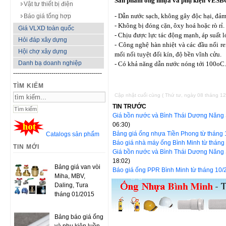
Sản phẩm ống nhựa và phụ kiện VESBO 
Vật tư thiết bị điện
- Dẫn nước sạch, không gây độc hại, đảm
Báo giá tổng hợp
- Không bị đóng cặn, ôxy hoá hoặc rò rỉ.
Giá VLXD toàn quốc
- Chịu được lực tác động mạnh, áp suất l
Hỏi đáp xây dựng
- Công nghệ hàn nhiệt và các đầu nối 
Hội chợ xây dựng
mối nối tuyệt đối kín, độ bền vĩnh cửu.
Danh bạ doanh nghiệp
- Có khả năng dẫn nước nóng tới 100oC
--------------------------------------------
TÌM KIẾM
Cập nhật cuối cùng ( Thứ tư, ngày 08 tháng 1
TIN TRƯỚC
Giá bồn nước và Bình Thái Dương Năng
06:30)
Bảng giá ống nhựa Tiền Phong từ tháng
Catalogs sản phẩm
Báo giá nhà máy ống Bình Minh từ thán
TIN MỚI
Giá bồn nước và Bình Thái Dương Năng 
18:02)
Bảng giá van vòi
Báo giá ống PPR Bình Minh từ tháng 10
Miha, MBV,
Daling, Tura
tháng 01/2015
Bảng báo giá ống