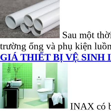
Sau một thời
trường ống và phụ kiện luồn
GIÁ THIẾT BỊ VỆ SINH 
INAX có bề