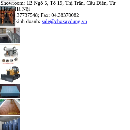
Showroom: 1B Ngõ 5, Tổ 19, Thị Trấn, Cầu Diễn, Từ
Liêm, Hà Nội
Tel: 04.37737548; Fax: 04.38370082
Phòng kinh doanh:
sale@choxaydung.vn