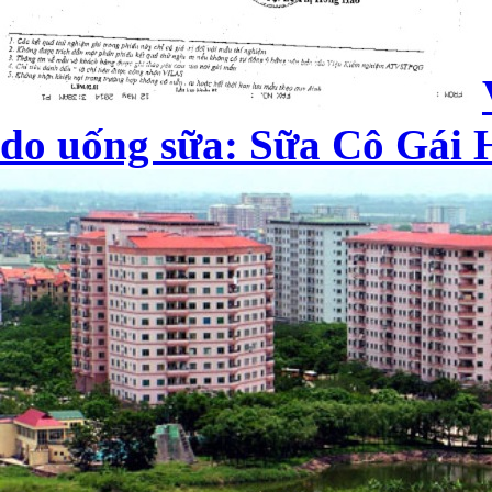
do uống sữa: Sữa Cô Gái H