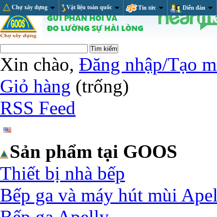
Chợ xây dựng
Vật liệu toàn quốc
Tin tức
Diễn đàn
Xin chào,
Đăng nhập/Tạo m
Giỏ hàng
(trống)
RSS Feed
Sản phẩm tại GOOS
Thiết bị nhà bếp
Bếp ga và máy hút mùi Apel
Bếp ga Apelly