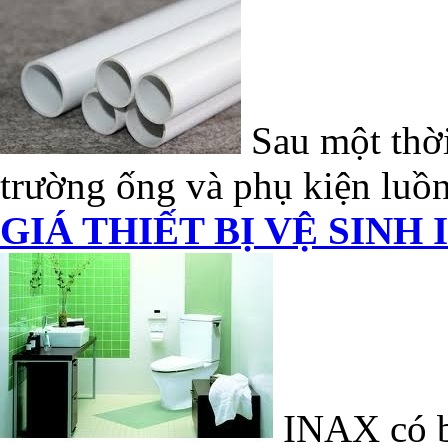
Sau một thời
trường ống và phụ kiện luồn
GIÁ THIẾT BỊ VỆ SINH 
INAX có bề