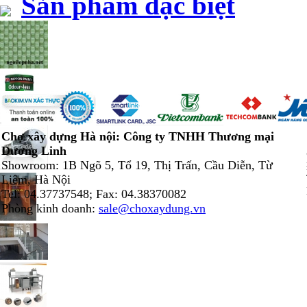
Sản phẩm đặc biệt
Chợ xây dựng Hà nội: Công ty TNHH Thương mại
Dương Linh
Showroom: 1B Ngõ 5, Tổ 19, Thị Trấn, Cầu Diễn, Từ
Liêm, Hà Nội
Tel: 04.37737548; Fax: 04.38370082
Phòng kinh doanh:
sale@choxaydung.vn