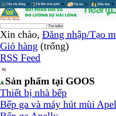
Chợ xây dựng
Vật liệu toàn quốc
Tin tức
Diễn đàn
Xin chào,
Đăng nhập/Tạo m
Giỏ hàng
(trống)
RSS Feed
Sản phẩm tại GOOS
Thiết bị nhà bếp
Bếp ga và máy hút mùi Apel
Bếp ga Apelly