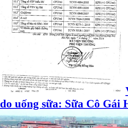
do uống sữa: Sữa Cô Gái H