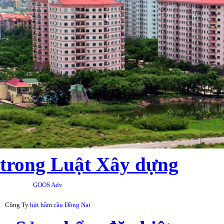
trong Luật Xây dựng
GOOS Adv
Công Ty
hút hầm cầu Đồng Nai