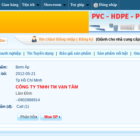
Gian hàng
Tiện ích
Showroom
Trợ giúp
Đăng nhập
Xin chào! Đăng nhập |
Đăng ký
(Giành cho nhà cung cấp
doanh nghiệp
|
Tin Tuyển dụng
|
Báo giá sản phẩm
|
Sản phẩm nổi bật
|
Gia
hẩm:
Bơm Áp
 bố:
2012-05-21
Tp Hồ Chí Minh
CÔNG TY TNHH TM VẠN TÂM
Lâm Đỉnh
--0902888914
ẩm (đ):
Call (1)
Phản hồi
Mua SP