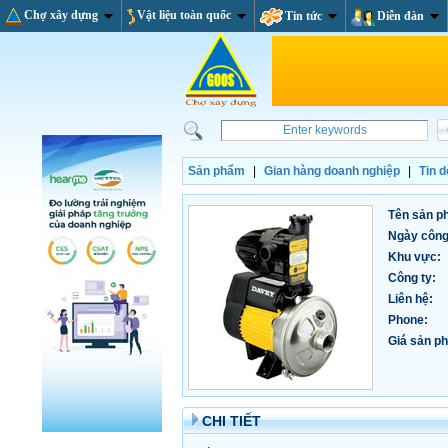
Chợ xây dựng
Vật liệu toàn quốc
Tin tức
Diễn đàn
Sản phẩm
|
Gian hàng doanh nghiệp
|
Tin 
Tên sản p
Ngày công
Khu vực:
Công ty:
Liên hệ:
Phone:
Giá sản ph
CHI TIẾT