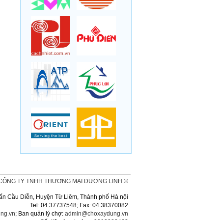
CÔNG TY TNHH THƯƠNG MẠI DƯƠNG LINH ©
ị trấn Cầu Diễn, Huyện Từ Liêm, Thành phố Hà nội
Tel: 04.37737548; Fax: 04.38370082
ng.vn
; Ban quản lý chợ:
admin@choxaydung.vn