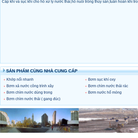
Cấp khí và sục khí cho hồ xử lý nước thải,hồ nuôi trồng thủy sản,tuần hoàn khí tro
SẢN PHẨM CÙNG NHÀ CUNG CẤP
Khớp nối nhanh
Bơm sục khí oxy
Bơm xả nước công trình xây
Bơm chìm nước thải rác
dựng,bơm hút cát
Bơm chìm nước dùng trong
Bơm nước hố móng
nuôi trồng,tưới tiêu
Bơm chìm nước thải ( gang đúc)