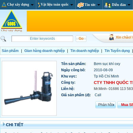
Chợ xây dựng
Vật liệu toàn quốc
Tin tức
Diễn đàn
Xin chào!
Sản phẩm
|
Gian hàng doanh nghiệp
|
Tin doanh nghiệp
|
Tin Tuyển dụng
Tên sản phẩm:
Bơm sục khí oxy
Ngày công bố:
2010-08-09
Khu vực:
Tp Hồ Chí Minh
CTY TNHH QUỐC T
Công ty:
Liên hệ:
Mr.Minh- 01686 113 583
Giá sản phẩm (đ):
Call
Phản hồi
Mua S
CHI TIẾT