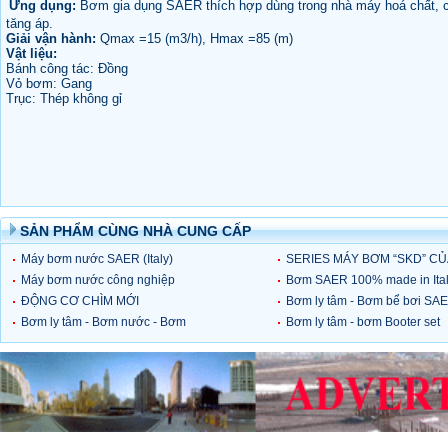
Ứng dụng:
Bơm gia dụng SAER thích hợp dùng trong nhà máy hoá chất, cấ
tăng áp.
Giải vận hành:
Qmax =15 (m3/h), Hmax =85 (m)
Vật liệu:
Bánh công tác: Đồng
Vỏ bơm: Gang
Trục: Thép không gỉ
SẢN PHẨM CÙNG NHÀ CUNG CẤP
Máy bơm nước SAER (Italy)
SERIES MÁY BƠM “SKD” CỦ
Máy bơm nước công nghiệp
HÃNG SAER (ITALY)
Bơm SAER 100% made in Ita
SAER (Ý)
ĐỘNG CƠ CHÌM MỚI
- giá cực sốc
Bơm ly tâm - Bơm bể bơi SA
Bơm ly tâm - Bơm nước - Bơm
- SAER Pump
Bơm ly tâm - bơm Booter set
gia dụng SAER
SAER