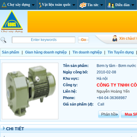
Chợ xây dựng
Vật liệu toàn quốc
Tin tức
Diễn đàn
Xin chào!
Sản phẩm
|
Gian hàng doanh nghiệp
|
Tin doanh nghiệp
|
Tin Tuyển dụng
Tên sản phẩm:
Bơm ly tâm - Bơm nước
Ngày công bố:
2010-02-08
Khu vực:
Hà nội
CÔNG TY TNHH CÔN
Công ty:
Liên hệ:
Nguyễn Hoàng Yến
Phone:
+84-04-36368987
Giá sản phẩm (đ):
Call
Phản hồi
Mua S
CHI TIẾT