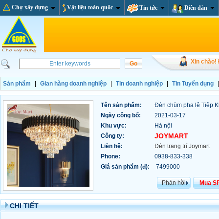
Chợ xây dựng
Vật liệu toàn quốc
Tin tức
Diễn đàn
Xin chào!
Sản phẩm
|
Gian hàng doanh nghiệp
|
Tin doanh nghiệp
|
Tin Tuyển dụng
Tên sản phẩm:
Đèn chùm pha lê Tiệp 
Ngày công bố:
2021-03-17
Khu vực:
Hà nội
JOYMART
Công ty:
Liên hệ:
Đèn trang trí Joymart
Phone:
0938-833-338
Giá sản phẩm (đ):
7499000
Phản hồi
Mua S
CHI TIẾT