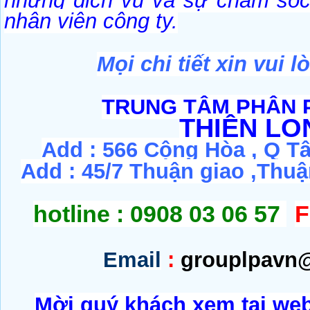
những dịch vụ và sự chăm sóc 
nhân viên công ty.
Mọi chi tiết xin vui l
TRUNG TÂM PHÂN 
THIÊN LO
Add : 566 Cộng Hòa , Q T
Add : 45/7 Thuận giao ,Thu
hotline : 0908 03 06 57
F
Email
:
grouplpavn
Mời quý khách xem tại web