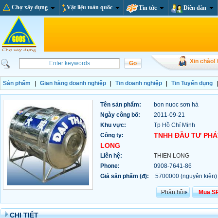
Chợ xây dựng
Vật liệu toàn quốc
Tin tức
Diễn đàn
Xin chào!
Sản phẩm
|
Gian hàng doanh nghiệp
|
Tin doanh nghiệp
|
Tin Tuyển dụng
Tên sản phẩm:
bon nuoc sơn hà
Ngày công bố:
2011-09-21
Khu vực:
Tp Hồ Chí Minh
TNHH ĐẦU TƯ PHÁ
Công ty:
LONG
Liên hệ:
THIEN LONG
Phone:
0908-7641-86
Giá sản phẩm (đ):
5700000 (nguyên kiện)
Phản hồi
Mua S
CHI TIẾT