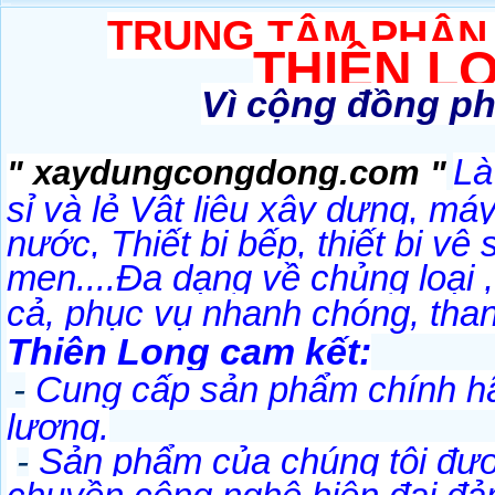
TRUNG TÂM PHÂN 
THIÊN L
Vì cộng đồng ph
Là
" xaydungcongdong.com "
sỉ và lẻ Vật liệu xây dựng, m
nước, Thiết bị bếp, thiết bị vệ
men....Đa dạng về chủng loại ,
cả, phục vụ nhanh chóng, than
Thiên Long cam kết:
-
Cung cấp sản phẩm chính hãn
lượng.
-
Sản phẩm của chúng tôi đượ