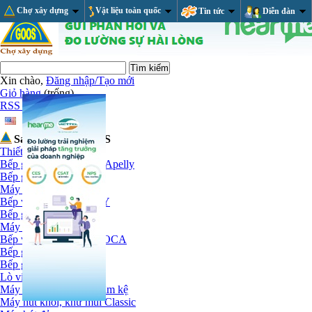
Chợ xây dựng
Vật liệu toàn quốc
Tin tức
Diễn đàn
Xin chào,
Đăng nhập/Tạo mới
Giỏ hàng
(trống)
RSS Feed
Sản phẩm tại GOOS
Thiết bị nhà bếp
Bếp ga và máy hút mùi Apelly
Bếp ga Apelly
Máy hút mùi Apelly
Bếp và hút mùi CANZY
Bếp gas Canzy
Máy hút mùi Canzy
Bếp và hút mùi MALLOCA
Bếp gas
Bếp gas, điện kết hợp
Lò vi sóng
Máy hút khói khử mùi âm kệ
Máy hút khói, khử mùi Classic