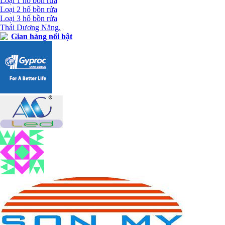
Loại 1 hố bồn rửa
Loại 2 hố bồn rửa
Loại 3 hố bồn rửa
Thái Dương Năng.
Gian hàng nổi bật