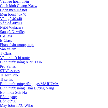
Vật liệu hoàn thiện
Gạch kính Chang-Kaew
Gạch men Hà nội
Men bóng 40x40
Vân gỗ 40x40
Vân đá 40x40
Ngói Viglacera
Sàn gỗ NewSky
C-Class
E-Class
Phào chân tường, nẹp.
Sàn trẻ em
T-Class
Vật tư thiết bị nước
Bình nước nóng ARISTON
Pro-Series
STAR-series
Ti Tech Pro.
Ti-series
Bình nước nóng dùng gas MARUMA
Bình nước nóng Thái Dương Năng
Bồn inox Sơn Hà
Bồn ngang
Bồn đứng
Máy bơm nước WiLo