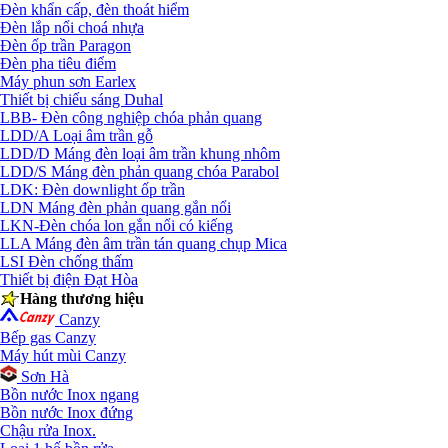
Đèn khẩn cấp, đèn thoát hiểm
Đèn lắp nổi choá nhựa
Đèn ốp trần Paragon
Đèn pha tiêu điểm
Máy phun sơn Earlex
Thiết bị chiếu sáng Duhal
LBB- Đèn công nghiệp chóa phản quang
LDD/A Loại âm trần gỗ
LDD/D Máng đèn loại âm trần khung nhôm
LDD/S Máng đèn phản quang chóa Parabol
LDK: Đèn downlight ốp trần
LDN Máng đèn phản quang gắn nổi
LKN-Đèn chóa lon gắn nổi có kiếng
LLA Máng đèn âm trần tán quang chụp Mica
LSI Đèn chống thấm
Thiết bị điện Đạt Hòa
Hàng thương hiệu
Canzy
Bếp gas Canzy
Máy hút mùi Canzy
Sơn Hà
Bồn nước Inox ngang
Bồn nước Inox đứng
Chậu rửa Inox.