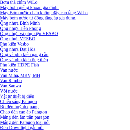
Bơm thả chìm WiLo
Máy bơm giếng khoan gia đình.
Máy Bơm nước chân không đẩy cao tầng WiLo
Máy bơm nước tự động tăng áp gia dụng.
Ống nhựa Bình Minh
Ống nhựa Tiền Phong
Ống nhựa và phụ kiện VESBO
Ống nhựa VESBO
Phụ kiện Vesbo
Ống nhựa Đạt Hòa
Ống và phụ kiện gang cầu
Ống và phụ kiện ống thép
Phụ kiện HDPE Fish
Van nước
Van Miha, MBV, MH
Van Rambo
Van Sanwa
Vòi nước
Vật tư thiết bị điện
Chiếu sáng Paragon
Bộ đèn huỳnh quang
Chao đèn cao áp Paragon
Máng đèn âm trần paragon
Máng đèn Paragon loại nổi
Đèn Downlight gắn nổi