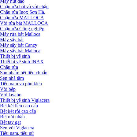
Máy hút đảo
Chậu rửa bát và vòi chậu
Chậu rửa Inox Sơn Hà.
Chậu rửa MALLOCA
Vòi rửa bát MALLOCA
Chậu rửa Công nghiệp
Máy rửa bát Malloca
Máy sấy bát
Máy sấy bát Canzy
Máy sấy bát Malloca
Thiết bị vệ sinh
Thiết bị vệ sinh INAX
Chậu rửa
Sản phẩm bệt tiêu chuẩn
Sen nhà tắm
Tiểu nam và phụ kiện
Vòi bếp
Vòi lavabo
Thiết bị vệ sinh Viglacera
Bệt két liền cao cấp
Bệt két rời cao cấp
Bệt nút nhấn
Bệt tay gạt
Sen vòi Viglacera
Tiểu nam, tiểu nữ