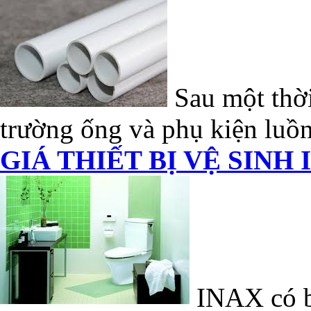
Sau một thời
trường ống và phụ kiện luồn
GIÁ THIẾT BỊ VỆ SINH 
INAX có bề