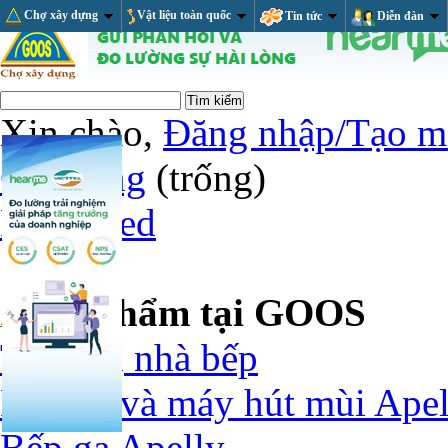
Chợ xây dựng
Vật liệu toàn quốc
Tin tức
Diễn đàn
Xin chào,
Đăng nhập/Tạo m
Giỏ hàng
(trống)
RSS Feed
Sản phẩm tại GOOS
Thiết bị nhà bếp
Bếp ga và máy hút mùi Apel
Bếp ga Apelly