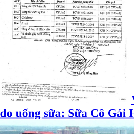
do uống sữa: Sữa Cô Gái H