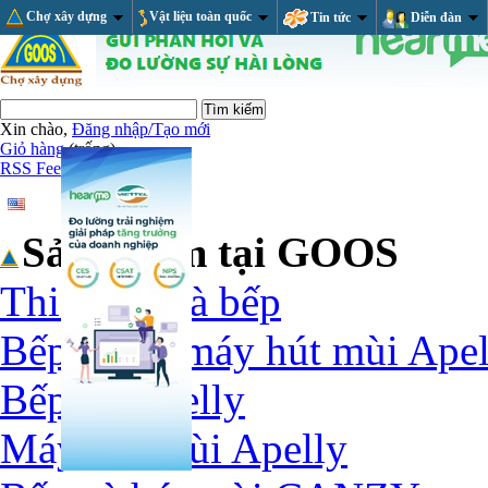
Chợ xây dựng
Vật liệu toàn quốc
Tin tức
Diễn đàn
Xin chào,
Đăng nhập/Tạo mới
Giỏ hàng
(trống)
RSS Feed
Sản phẩm tại GOOS
Thiết bị nhà bếp
Bếp ga và máy hút mùi Apel
Bếp ga Apelly
Máy hút mùi Apelly