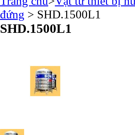
Trang chủ
>
Vật tư thiết bị n
đứng
> SHD.1500L1
SHD.1500L1