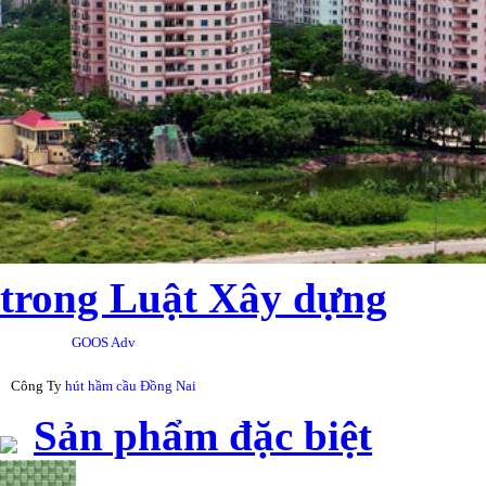
trong Luật Xây dựng
GOOS Adv
Công Ty
hút hầm cầu Đồng Nai
Sản phẩm đặc biệt