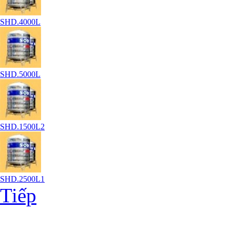
SHD.4000L
SHD.5000L
SHD.1500L2
SHD.2500L1
Tiếp