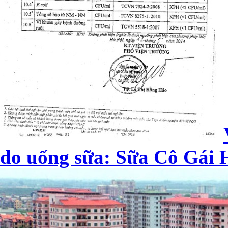
do uống sữa: Sữa Cô Gái H