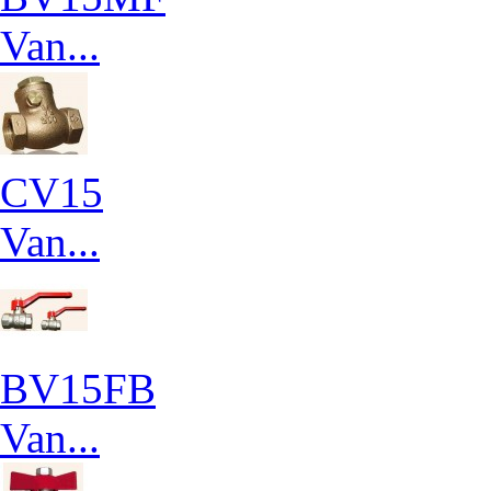
Van...
CV15
Van...
BV15FB
Van...