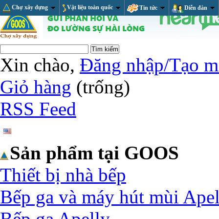
Chợ xây dựng
Vật liệu toàn quốc
Tin tức
Diễn đàn
Xin chào,
Đăng nhập/Tạo m
Giỏ hàng
(trống)
RSS Feed
Sản phẩm tại GOOS
Thiết bị nhà bếp
Bếp ga và máy hút mùi Apel
Bếp ga Apelly