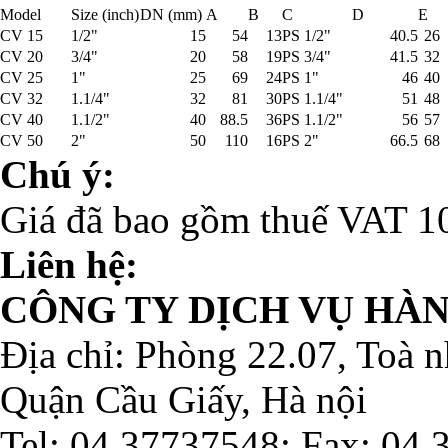
Model
Size (inch)
DN (mm)
A
B
C
D
E
CV 15
1/2"
15
54
13
PS 1/2"
40.5
26
CV 20
3/4"
20
58
19
PS 3/4"
41.5
32
CV 25
1"
25
69
24
PS 1"
46
40
CV 32
1.1/4"
32
81
30
PS 1.1/4"
51
48
CV 40
1.1/2"
40
88.5
36
PS 1.1/2"
56
57
CV 50
2"
50
110
16
PS 2"
66.5
68
Chú ý:
Giá đã bao gồm thuế VAT 
Liên hệ:
CÔNG TY DỊCH VỤ HÀ
Địa chỉ: Phòng 22.07, Toà
Quận Cầu Giấy, Hà nội
Tel: 04.37737548; Fax: 04