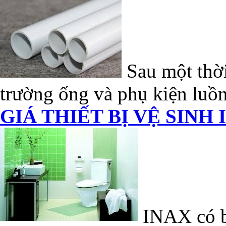
Sau một thời
trường ống và phụ kiện luồn
GIÁ THIẾT BỊ VỆ SINH 
INAX có bề