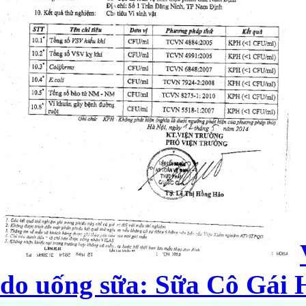
do uống sữa: Sữa Cô Gái H