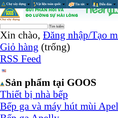
Chợ xây dựng
Vật liệu toàn quốc
Tin tức
Diễn đàn
Xin chào,
Đăng nhập/Tạo m
Giỏ hàng
(trống)
RSS Feed
Sản phẩm tại GOOS
Thiết bị nhà bếp
Bếp ga và máy hút mùi Apel
Bếp ga Apelly