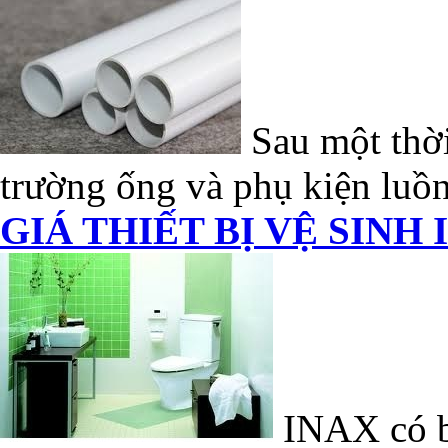
Sau một thời
trường ống và phụ kiện luồn
GIÁ THIẾT BỊ VỆ SINH 
INAX có bề