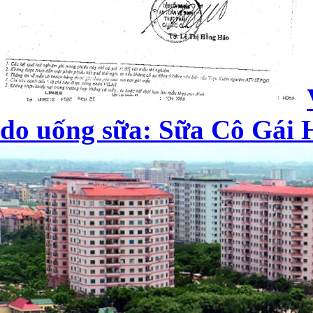
do uống sữa: Sữa Cô Gái H