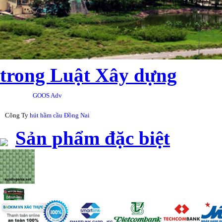
trong Luật Xây dựng
GOOS Adv
Công Ty
hút hầm cầu Đồng Nai
Sản phẩm đặc biệt