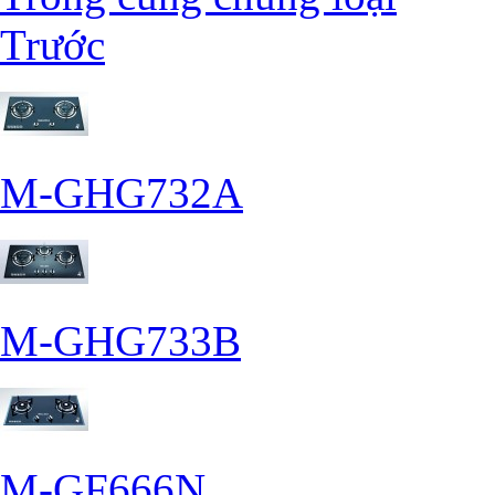
Trước
M-GHG732A
M-GHG733B
M-GF666N