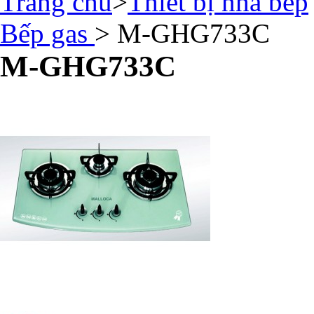
Trang chủ
>
Thiết bị nhà bếp
Bếp gas
> M-GHG733C
M-GHG733C