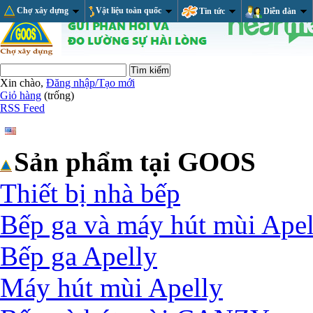
Chợ xây dựng
Vật liệu toàn quốc
Tin tức
Diễn đàn
Xin chào,
Đăng nhập/Tạo mới
Giỏ hàng
(trống)
RSS Feed
Sản phẩm tại GOOS
Thiết bị nhà bếp
Bếp ga và máy hút mùi Apel
Bếp ga Apelly
Máy hút mùi Apelly