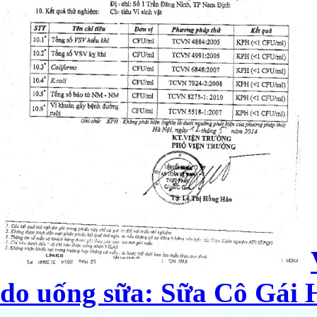
do uống sữa: Sữa Cô Gái H