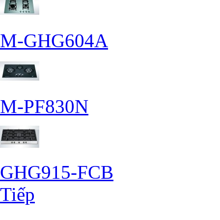
M-GHG604A
M-PF830N
GHG915-FCB
Tiếp